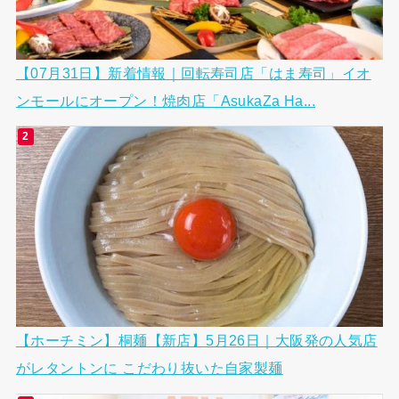
【07月31日】新着情報｜回転寿司店「はま寿司」イオ
ンモールにオープン！焼肉店「AsukaZa Ha...
【ホーチミン】桐麺【新店】5月26日｜大阪発の人気店
がレタントンに こだわり抜いた自家製麺