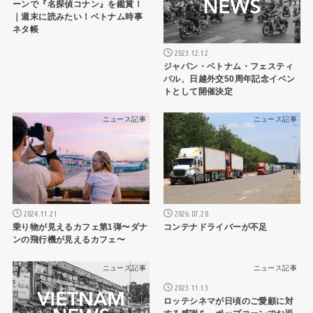
ーンで『名探偵コナン』を鑑賞！
｜週末に読みたい！ベトナム時事
ネタ帳
2023.12.12
ジャパン・ベトナム・フェスティ
バル、日越外交50周年記念イベン
トとして開催決定
ニュース記事
ニュース記事
2024.11.21
2026.07.20
乗り物が見えるカフェ第1弾〜ダナ
コンテナドライバーが不足
ンの飛行機が見えるカフェ〜
ニュース記事
ニュース記事
2023.11.13
ロッテシネマが日頃のご愛顧に対