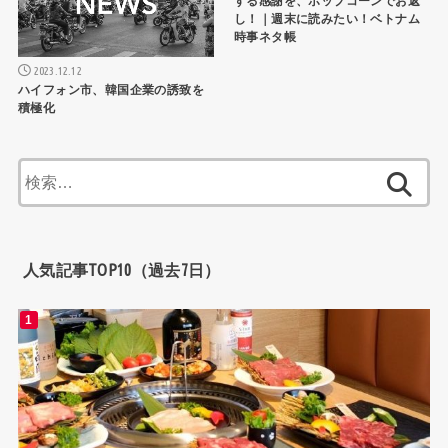
する感謝を、ポップコーンでお返
し！｜週末に読みたい！ベトナム
時事ネタ帳
2023.12.12
ハイフォン市、韓国企業の誘致を
積極化
検
索:
人気記事TOP10（過去7日）