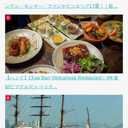
ンラン・キンマ―・ファンケビンエリア17選！｜飲...
【ハノイ】Chao Ban Vietnamese Restaurant｜4年連
続ビブグルマン ベトナ...