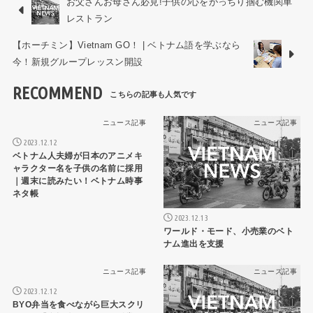
お父さんお母さん必見!子供の心をがっちり掴む機関車
レストラン
【ホーチミン】Vietnam GO！ | ベトナム語を学ぶなら
今！新規グループレッスン開設
RECOMMEND
ニュース記事
ニュース記事
2023.12.12
ベトナム人夫婦が日本のアニメキ
ャラクター名を子供の名前に採用
｜週末に読みたい！ベトナム時事
ネタ帳
2023.12.13
ワールド・モード、小売業のベト
ナム進出を支援
ニュース記事
ニュース記事
2023.12.12
BYO弁当を食べながら巨大スクリ