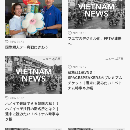
2023.11.13
フエ市のデジタル化、FPTが連携
2026.03.23
へ
国際婦人デー商戦にぎわう
ニュース記事
ニュース記事
2023.12.12
価格は1億VND！
SPACESPEAKERSのプレミアム
チケット｜週末に読みたい！ベト
ナム時事ネタ帳
2026.07.02
ハノイで体験できる韓国の秋！？
ハノイっ子注目の新名所とは？｜
週末に読みたい！ベトナム時事ネ
タ帳