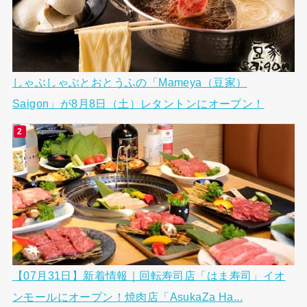
しゃぶしゃぶとおとうふの「Mameya（豆家）
Saigon」が8月8日（土）レタントンにオープン！
【07月31日】新着情報｜回転寿司店「はま寿司」イオ
ンモールにオープン！焼肉店「AsukaZa Ha...