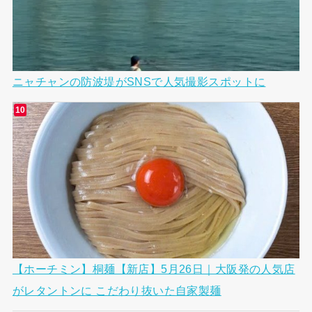
ニャチャンの防波堤がSNSで人気撮影スポットに
【ホーチミン】桐麺【新店】5月26日｜大阪発の人気店
がレタントンに こだわり抜いた自家製麺