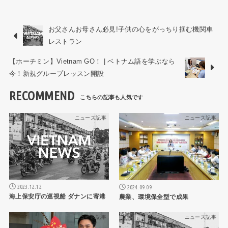
お父さんお母さん必見!子供の心をがっちり掴む機関車
レストラン
【ホーチミン】Vietnam GO！ | ベトナム語を学ぶなら
今！新規グループレッスン開設
RECOMMEND
ニュース記事
ニュース記事
2023.12.12
2024.09.09
海上保安庁の巡視船 ダナンに寄港
農業、環境保全型で成果
ニュース記事
ニュース記事