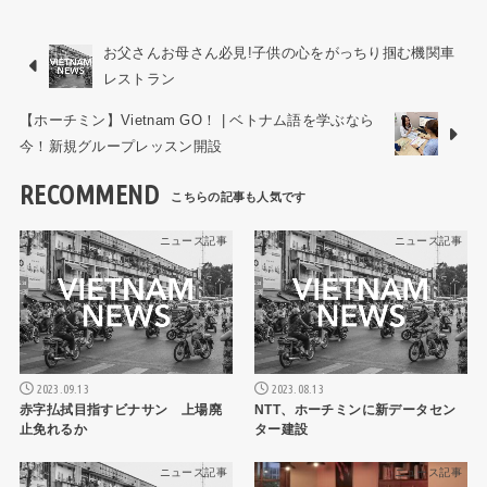
お父さんお母さん必見!子供の心をがっちり掴む機関車
レストラン
【ホーチミン】Vietnam GO！ | ベトナム語を学ぶなら
今！新規グループレッスン開設
RECOMMEND
ニュース記事
ニュース記事
2023.09.13
2023.08.13
赤字払拭目指すビナサン 上場廃
NTT、ホーチミンに新データセン
止免れるか
ター建設
ニュース記事
ニュース記事