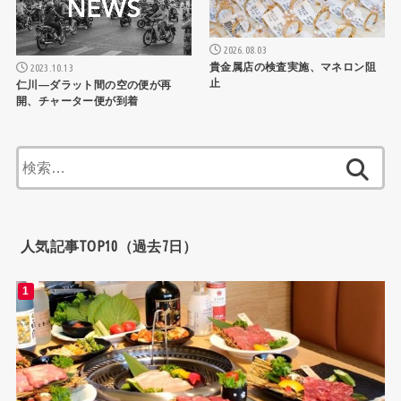
2026.08.03
貴金属店の検査実施、マネロン阻
2023.10.13
止
仁川―ダラット間の空の便が再
開、チャーター便が到着
検
索:
人気記事TOP10（過去7日）