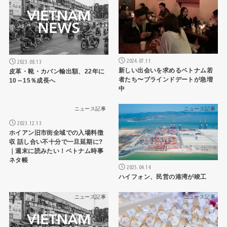
2024.07.11
2023.08.13
新しい出会いを求めるベトナム若
皮革・靴・カバン輸出額、22年に
者たち〜ブラインドデートが急増
10～15％成長へ
中
ニュース記事
ニュース記事
2023.12.13
ホイアン旧市街全域での入場料徴
収 話し合い不十分で一旦延期に?
｜週末に読みたい！ベトナム時事
ネタ帳
2025.04.14
ハイフォン、民営の港湾が竣工
ニュース記事
ニュース記事