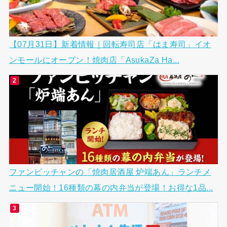
【07月31日】新着情報｜回転寿司店「はま寿司」イオ
ンモールにオープン！焼肉店「AsukaZa Ha...
ファンビッチャンの「焼肉居酒屋 炉端あん」ランチメ
ニュー開始！16種類の幕の内弁当が登場！お得な1品...