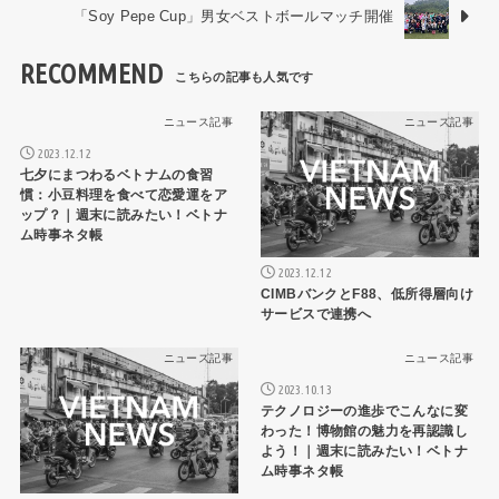
「Soy Pepe Cup」男女ベストボールマッチ開催
RECOMMEND
ニュース記事
ニュース記事
2023.12.12
七夕にまつわるベトナムの食習
慣：小豆料理を食べて恋愛運をア
ップ？｜週末に読みたい！ベトナ
ム時事ネタ帳
2023.12.12
CIMBバンクとF88、低所得層向け
サービスで連携へ
ニュース記事
ニュース記事
2023.10.13
テクノロジーの進歩でこんなに変
わった！博物館の魅力を再認識し
よう！｜週末に読みたい！ベトナ
ム時事ネタ帳