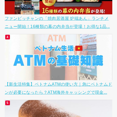
ファンビッチャンの「焼肉居酒屋 炉端あん」ランチメ
ニュー開始！16種類の幕の内弁当が登場！お得な1品...
【新生活特集】ベトナムATMの使い方｜急にベトナムド
ンが必要になったら？ATM海外キャッシングで現金...