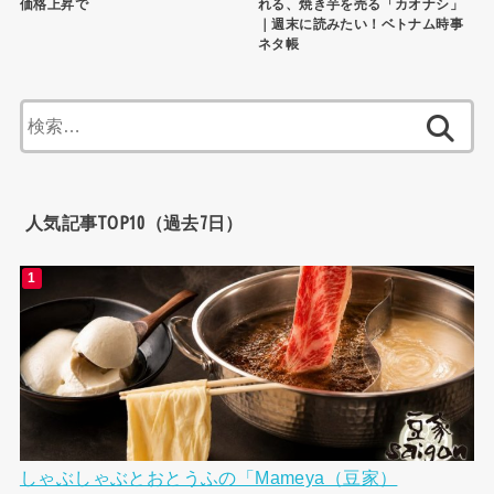
価格上昇で
れる、焼き芋を売る「カオナシ」
｜週末に読みたい！ベトナム時事
ネタ帳
検
索:
人気記事TOP10（過去7日）
しゃぶしゃぶとおとうふの「Mameya（豆家）