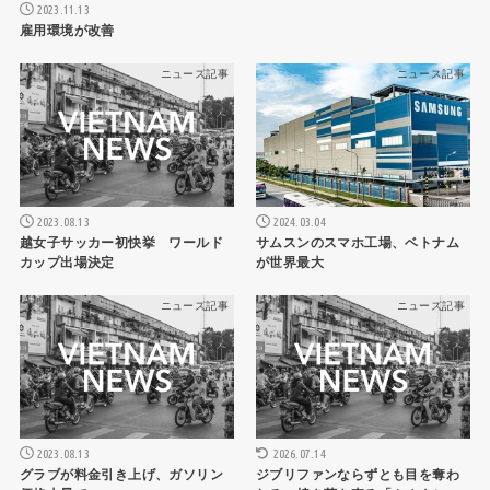
2023.11.13
雇用環境が改善
ニュース記事
ニュース記事
2023.08.13
2024.03.04
越女子サッカー初快挙 ワールド
サムスンのスマホ工場、ベトナム
カップ出場決定
が世界最大
ニュース記事
ニュース記事
2023.08.13
2026.07.14
グラブが料金引き上げ、ガソリン
ジブリファンならずとも目を奪わ