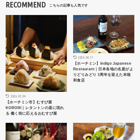
RECOMMEND
生活
HCMCレストラン
2024.04.17
【ホーチミン】Indigo Japanese
Restaurant｜日本各地の名産がよ
りどりみどり 3周年を迎えた本格
和食店
2026.03.04
【ホーチミン市】むすび屋
KORORI｜レタントンの昼に現れ
る 働く街に応えるおむすび屋
HCMCレストラン
ハノイレストラン