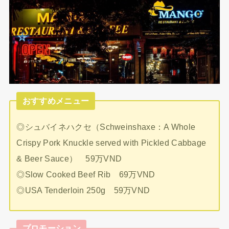
おすすめメニュー
◎シュバイネハクセ（Schweinshaxe：A Whole
Crispy Pork Knuckle served with Pickled Cabbage
& Beer Sauce） 59万VND
◎Slow Cooked Beef Rib 69万VND
◎USA Tenderloin 250g 59万VND
プロモーション