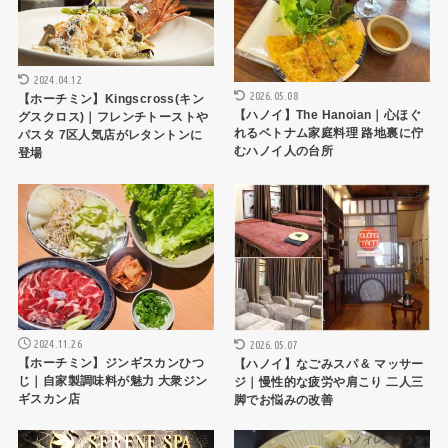
2024.04.12
2026.05.08
【ホーチミン】Kingscross(キン
【ハノイ】The Hanoian｜心ほぐ
グスクロス)｜フレンチトーストや
れるベトナム家庭料理 路地裏に佇
パスタ 7区人気店がレタントンに
むハノイ人の台所
登場
ハノイレストラン
生活
2024.11.26
2026.05.07
【ホーチミン】ジンギスカンひつ
【ハノイ】なごみスパ & マッサー
じ｜自家製調味料が魅力 大衆ジン
ジ｜慢性的な疲労や肩こり 二人三
ギスカン店
脚でお悩みの改善
生活
ハノイレストラン