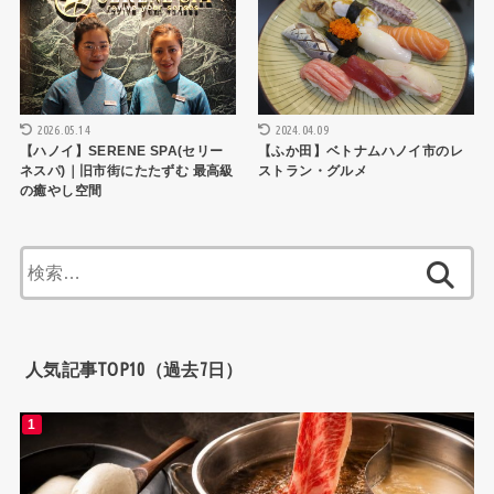
2026.05.14
2024.04.09
【ハノイ】SERENE SPA(セリー
【ふか田】ベトナムハノイ市のレ
ネスパ)｜旧市街にたたずむ 最高級
ストラン・グルメ
の癒やし空間
検
索:
人気記事TOP10（過去7日）