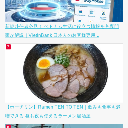
新規赴任者必見！ ベトナム生活に役立つ情報を各専門
家が解説｜VietinBank 日本人のお客様専用...
【ホーチミン】Ramen TEN TO TEN｜飲みも食事も満
喫できる 昼も夜も使えるラーメン居酒屋