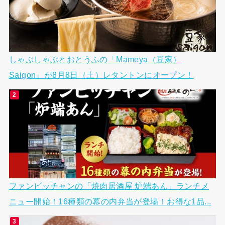
しゃぶしゃぶとおとうふの「Mameya（豆家）
Saigon」が8月8日（土）レタントンにオープン！
ファンビッチャンの「焼肉居酒屋 炉端あん」ランチメ
ニュー開始！16種類の幕の内弁当が登場！お得な1品...