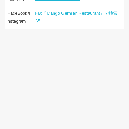
FaceBook/I
FB:「Mango German Restaurant」で検索
nstagram