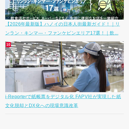
【2026年最新版】ハノイの日本人街最新ガイド！｜リ
ンラン・キンマ―・ファンケビンエリア17選！｜飲...
i-Reporterで紙帳票をデジタル化 FAPV社が実現した紙
文化脱却とDX化への現場意識改革