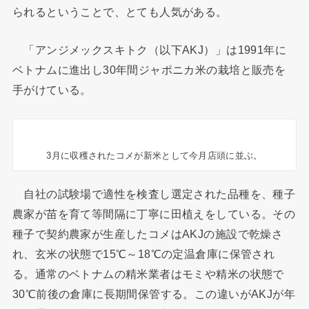
られるということで、とても人気がある。
「アンジメックスキトク（以下AKJ）」は1991年に
ベトナムに進出し30年間ジャポニカ米の栽培と販売を
手がけている。
3月に収穫されたコメが新米として今月店頭に並ぶ。
自社の試験場で適性を検査し選定された品種を、種子
農家が苗を育て等間隔に丁寧に田植えをしている。その
種子で契約農家が生産したコメはAKJの施設で乾燥さ
れ、玄米の状態で15℃～18℃の定温倉庫に保管され
る。通常のベトナムの精米業者はモミや精米の状態で
30℃前後の倉庫に長期間保管する。この違いがAKJが年