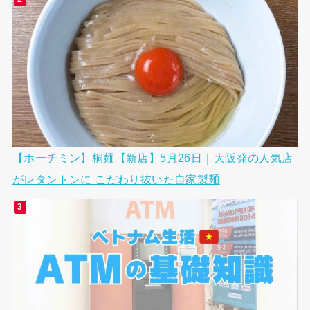
【ホーチミン】桐麺【新店】5月26日｜大阪発の人気店
がレタントンに こだわり抜いた自家製麺