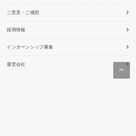
ご意見・ご感想
採用情報
インターンシップ募集
運営会社
Lifenesia（インドネシア生活/駐在）
PAGI PAGI POST（インドネシアニュース&ビジネス）
Beauties Việt Nam
NYジャピオン（ニューヨークの総合情報メディア）
ハワイのクーポン&予約サイト
ハワイに住む
Oahu’s Best Coupons
YOROZUYA Nhat Ban
© 2026
Vetter | ベトナム在住日本人向けメディア
All Rights