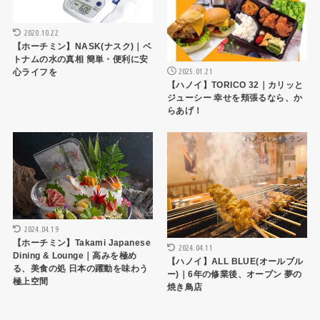
2020.10.22
【ホーチミン】NASK(ナスク)｜ベ
トナムの水の真相 簡単・便利に安
2025.01.21
心ライフを
【ハノイ】TORICO 32｜カリッと
ジューシー 幸せを頬張るなら、か
らあげ！
HCMCレストラン
ハノイレストラン
2024.04.19
【ホーチミン】Takami Japanese
2024.04.11
Dining & Lounge｜高みを極め
【ハノイ】ALL BLUE(オールブル
る、美食の処 日本の躍動を味わう
ー)｜6年の修業後、オープン 夢の
極上空間
焼き鳥店