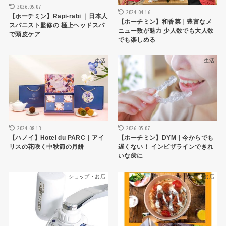
2026.05.07
2024.04.16
【ホーチミン】Rapi-rabi ｜日本人
【ホーチミン】和香菜｜豊富なメ
スパニスト監修の 極上ヘッドスパ
ニュー数が魅力 少人数でも大人数
で頭皮ケア
でも楽しめる
生活
生活
2024.08.13
2026.05.07
【ハノイ】Hotel du PARC｜アイ
【ホーチミン】DYM｜今からでも
リスの花咲く中秋節の月餅
遅くない！ インビザラインできれ
いな歯に
ショップ・お店
ショップ・お店