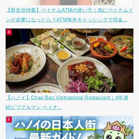
【新生活特集】ベトナムATMの使い方｜急にベトナムド
ンが必要になったら？ATM海外キャッシングで現金...
【ハノイ】Chao Ban Vietnamese Restaurant｜4年連
続ビブグルマン ベトナ...