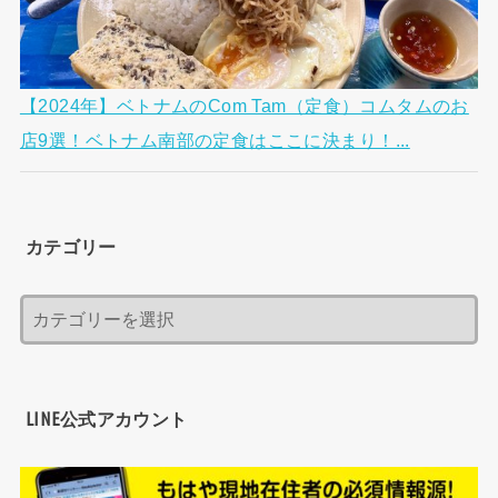
【2024年】ベトナムのCom Tam（定食）コムタムのお
店9選！ベトナム南部の定食はここに決まり！...
カテゴリー
LINE公式アカウント