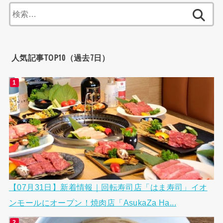
検
索:
人気記事TOP10（過去7日）
【07月31日】新着情報｜回転寿司店「はま寿司」イオ
ンモールにオープン！焼肉店「AsukaZa Ha...