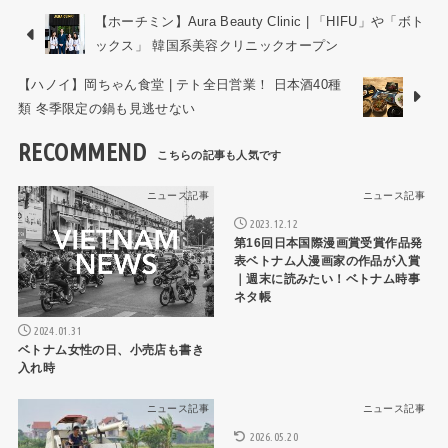
【ホーチミン】Aura Beauty Clinic | 「HIFU」や「ボト
ックス」 韓国系美容クリニックオープン
【ハノイ】岡ちゃん食堂 | テト全日営業！ 日本酒40種
類 冬季限定の鍋も見逃せない
RECOMMEND
ニュース記事
ニュース記事
2023.12.12
第16回日本国際漫画賞受賞作品発
表ベトナム人漫画家の作品が入賞
｜週末に読みたい！ベトナム時事
ネタ帳
2024.01.31
ベトナム女性の日、小売店も書き
入れ時
ニュース記事
ニュース記事
2026.05.20