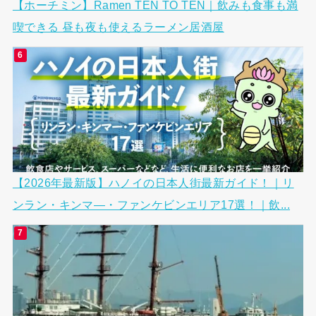
【ホーチミン】Ramen TEN TO TEN｜飲みも食事も満
喫できる 昼も夜も使えるラーメン居酒屋
【2026年最新版】ハノイの日本人街最新ガイド！｜リ
ンラン・キンマ―・ファンケビンエリア17選！｜飲...