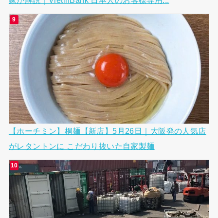
【ホーチミン】桐麺【新店】5月26日｜大阪発の人気店
がレタントンに こだわり抜いた自家製麺