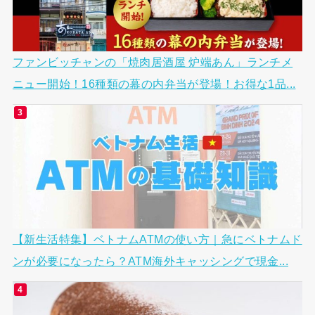
ファンビッチャンの「焼肉居酒屋 炉端あん」ランチメ
ニュー開始！16種類の幕の内弁当が登場！お得な1品...
【新生活特集】ベトナムATMの使い方｜急にベトナムド
ンが必要になったら？ATM海外キャッシングで現金...