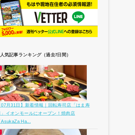
人気記事ランキング（過去7日間）
【07月31日】新着情報｜回転寿司店「はま寿
司」イオンモールにオープン！焼肉店
AsukaZa Ha...