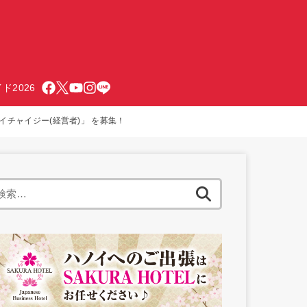
ド2026
チャイジー(経営者)」 を募集！
検
索: