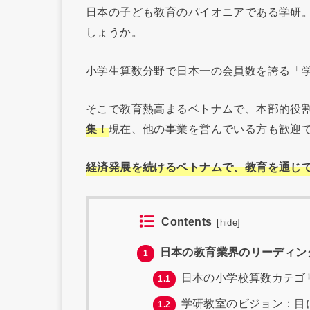
日本の子ども教育のパイオニアである学研
しょうか。
小学生算数分野で日本一の会員数を誇る「学
そこで教育熱高まるベトナムで、本部的役
集！
現在、他の事業を営んでいる方も歓迎
経済発展を続けるベトナムで、教育を通じ
Contents
[
hide
]
日本の教育業界のリーディン
1
日本の小学校算数カテゴリ
1.1
学研教室のビジョン：目
1.2