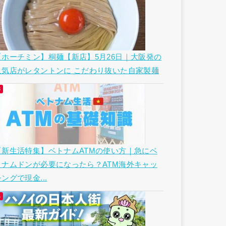
【ホーチミン】桐麺【新店】5月26日｜大阪発の
人気店がレタントンに こだわり抜いた自家製麺
【新生活特集】ベトナムATMの使い方｜急にベ
トナムドンが必要になったら？ATM海外キャッ
ングで現金...