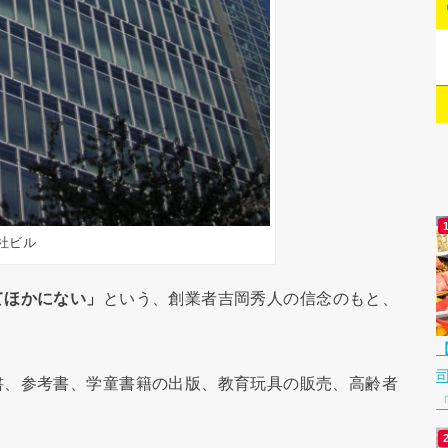
社ビル
てほかにない」
という、創業者吉岡秀人の信念のもと、
書、参考書、学童書籍の出版、教育玩具の販売、高齢者
「