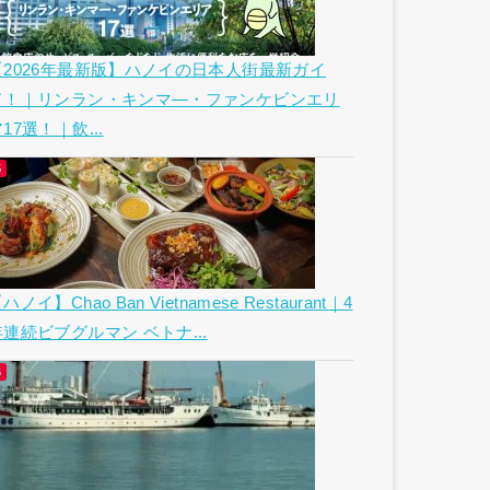
【2026年最新版】ハノイの日本人街最新ガイ
ド！｜リンラン・キンマ―・ファンケビンエリ
17選！｜飲...
ハノイ】Chao Ban Vietnamese Restaurant｜4
年連続ビブグルマン ベトナ...