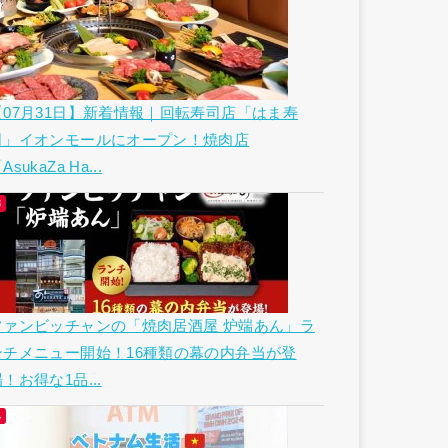
【07月31日】新着情報｜回転寿司店「はま寿
司」イオンモールにオープン！焼肉店
AsukaZa Ha...
ファンビッチャンの「焼肉居酒屋 炉端あん」ラ
ンチメニュー開始！16種類の幕の内弁当が登
！お得な1品...