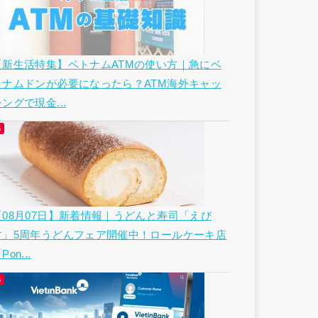
【新生活特集】ベトナムATMの使い方｜急にベ
トナムドンが必要になったら？ATM海外キャッ
ングで現金...
【08月07日】新着情報｜うどんと寿司「えび
す」5周年うどんフェア開催中！ロールケーキ店
Pon...