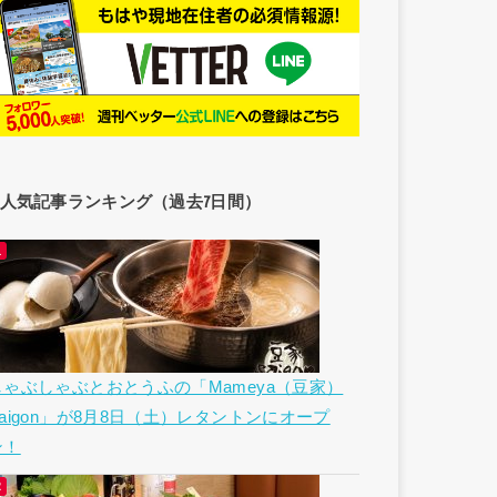
人気記事ランキング（過去7日間）
しゃぶしゃぶとおとうふの「Mameya（豆家）
Saigon」が8月8日（土）レタントンにオープ
ン！