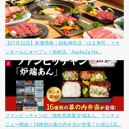
【07月31日】新着情報｜回転寿司店「はま寿司」イオ
ンモールにオープン！焼肉店「AsukaZa Ha...
ファンビッチャンの「焼肉居酒屋 炉端あん」ランチメ
ニュー開始！16種類の幕の内弁当が登場！お得な1品...