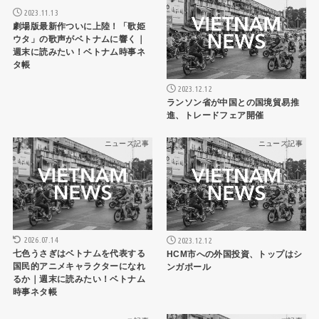
2023.11.13
劇場版最新作ついに上陸！「歌姫
ウタ」の歌声がベトナムに響く｜
週末に読みたい！ベトナム時事ネ
タ帳
2023.12.12
ランソン省が中国との国境貿易推
進、トレードフェア開催
ニュース記事
ニュース記事
2026.07.14
2023.12.12
七色うさぎはベトナムを代表する
HCM市への外国投資、トップはシ
国民的アニメキャラクターになれ
ンガポール
るか｜週末に読みたい！ベトナム
時事ネタ帳