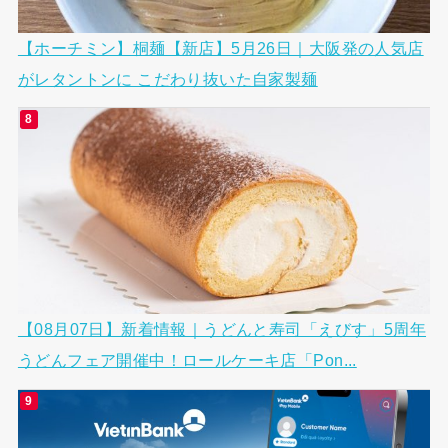
【ホーチミン】桐麺【新店】5月26日｜大阪発の人気店
がレタントンに こだわり抜いた自家製麺
【08月07日】新着情報｜うどんと寿司「えびす」5周年
うどんフェア開催中！ロールケーキ店「Pon...