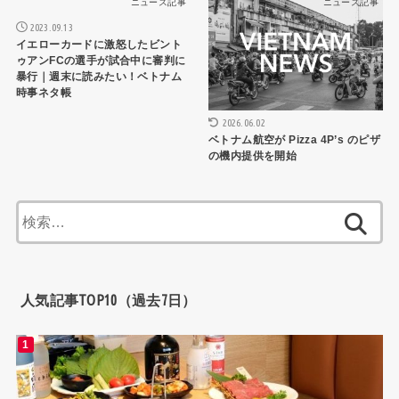
ニュース記事
ニュース記事
2023.09.13
イエローカードに激怒したビント
ゥアンFCの選手が試合中に審判に
暴行｜週末に読みたい！ベトナム
時事ネタ帳
2026.06.02
ベトナム航空が Pizza 4P’s のピザ
の機内提供を開始
検
索:
人気記事TOP10（過去7日）