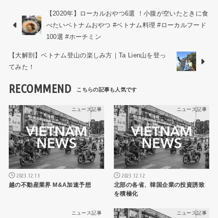
【2020年】ローカルおやつ6選 ！小腹が空いたときに食
べたいベトナムおやつ #ベトナム料理 #ローカルフード
100選 #ホーチミン
【大解剖】ベトナム登山の楽しみ方｜Ta Lien山を登っ
てみた！
RECOMMEND
ニュース記事
ニュース記事
2023.12.13
2023.12.12
越の不動産業界 M&A加速予想
北部の各省、韓国企業の投資誘致
を積極化
ニュース記事
ニュース記事