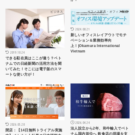
ビジネス
オフィス家具・オフィス製品
2024.08.21
新しいオフィスレイアウトでモチ
ベーション＆業務効率向
上！|Okamura International
Vietnam
2019.10.24
できる駐在員はここが違う？ベト
ナムでの日経新聞の活用方法を聞
いてみた！そこには電子版のスマ
ートな使い方が！
ビジネス
ビジネス
2026.04.24
2026.05.20
法人設立から2年、和牛輸入でベト
閉店：【14日無料トライアル実施
ナム国内首位へ 飲食店の現場を支