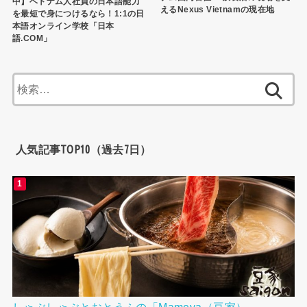
中】ベトナム人社員の日本語能力
えるNexus Vietnamの現在地
を最短で身につけるなら！1:1の日
本語オンライン学校「日本
語.COM」
検
索:
人気記事TOP10（過去7日）