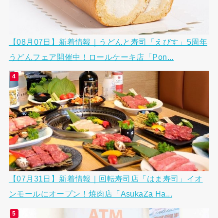
【08月07日】新着情報｜うどんと寿司「えびす」5周年
うどんフェア開催中！ロールケーキ店「Pon...
【07月31日】新着情報｜回転寿司店「はま寿司」イオ
ンモールにオープン！焼肉店「AsukaZa Ha...