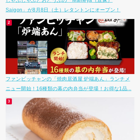
しゃぶしゃぶとおとうふの「Mameya（豆家）
Saigon」が8月8日（土）レタントンにオープン！
ファンビッチャンの「焼肉居酒屋 炉端あん」ランチメ
ニュー開始！16種類の幕の内弁当が登場！お得な1品...