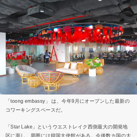
「toong embassy」 は、今年9月にオープンした最新の
コワーキングスペースだ。
「Star Lake」というウエストレイク西側最大の開発地
区に面し、周囲には韓国大使館がある。今後数カ国の大