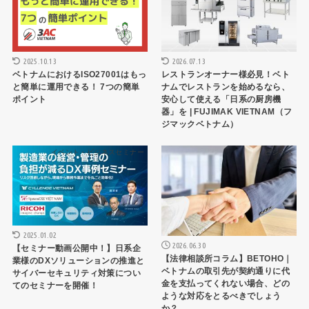
2025.10.13
2026.07.13
ベトナムにおけるISO27001はもっ
レストランオーナー様必見！ベト
と簡単に運用できる！ 7つの簡単
ナムでレストランを始めるなら、
ポイント
安心して使える「日系の厨房機
器」を | FUJIMAK VIETNAM（フ
ジマックベトナム）
イベント・ビジネスセミナー
ビジネス
2025.01.02
2026.06.30
【セミナー動画公開中！】日系企
【法律相談所コラム】BETOHO｜
業様のDXソリューションの推進と
ベトナムの取引先が契約通りに代
サイバーセキュリティ対策につい
金を支払ってくれない場合、どの
てのセミナーを開催！
ような対応をとるべきでしょう
か？