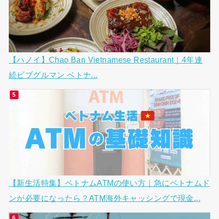
【ハノイ】Chao Ban Vietnamese Restaurant｜4年連
続ビブグルマン ベトナ...
【新生活特集】ベトナムATMの使い方｜急にベトナムド
ンが必要になったら？ATM海外キャッシングで現金...