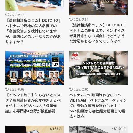
2026.07.14
2026.07.31
【法律相談所コラム】BETOHO｜
【法律相談所コラム】BETOHO｜
ベトナムで現地の知人名義での
ベトナムの飲食店で、インボイス
「名義投資」を検討しています
が発行されない場合にはどのよう
が、法的にどのようなリスクがあ
な対応をとるべきでしょうか？
りますか？
イベント・ビジネスセミナー
ビジネス
2026.07.02
2025.06.05
【イベント終了】知らないとリス
ベトナムでの動画制作ならJTS
ク？新規赴任者が必ず押さえるべ
VIETNAM｜ベトナムマーケティン
きベトナムビジネスの「必須知
グに有効な動画を制作します！
識」を専門家4分野が徹底解説
SNS動画から会社紹介動画まで幅
広く対応
ビジネス
トピックス