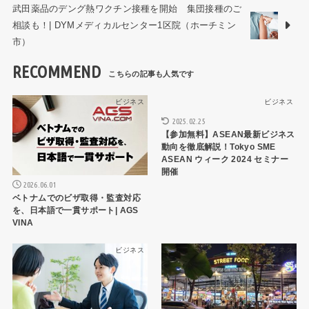
武田薬品のデング熱ワクチン接種を開始 集団接種のご
相談も！| DYMメディカルセンター1区院（ホーチミン
市）
RECOMMEND
ビジネス
ビジネス
2025.02.25
【参加無料】ASEAN最新ビジネス
動向を徹底解説！Tokyo SME
ASEAN ウィーク 2024 セミナー
開催
2026.06.01
ベトナムでのビザ取得・監査対応
を、日本語で一貫サポート| AGS
VINA
ビジネス
ビジネス