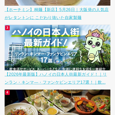
【ホーチミン】桐麺【新店】5月26日｜大阪発の人気店
がレタントンに こだわり抜いた自家製麺
【2026年最新版】ハノイの日本人街最新ガイド！｜リ
ンラン・キンマ―・ファンケビンエリア17選！｜飲...