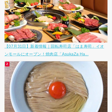
【07月31日】新着情報｜回転寿司店「はま寿司」イオ
ンモールにオープン！焼肉店「AsukaZa Ha...