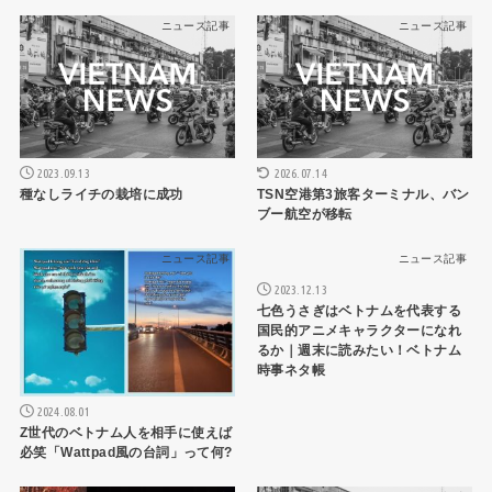
ニュース記事
ニュース記事
2023.09.13
2026.07.14
種なしライチの栽培に成功
TSN空港第3旅客ターミナル、バン
ブー航空が移転
ニュース記事
ニュース記事
2023.12.13
七色うさぎはベトナムを代表する
国民的アニメキャラクターになれ
るか｜週末に読みたい！ベトナム
時事ネタ帳
2024.08.01
Z世代のベトナム人を相手に使えば
必笑「Wattpad風の台詞」って何?