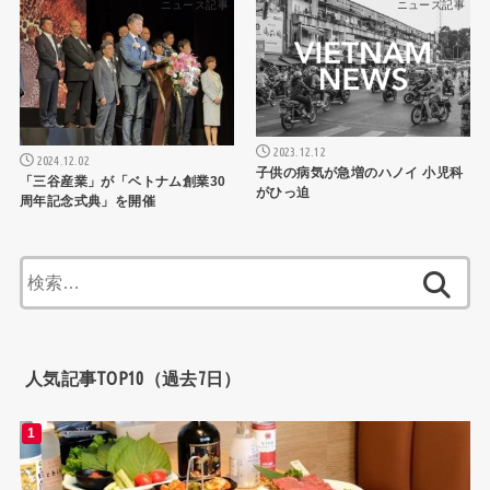
ニュース記事
ニュース記事
2023.12.12
2024.12.02
子供の病気が急増のハノイ 小児科
「三谷産業」が「ベトナム創業30
がひっ迫
周年記念式典」を開催
検
索:
人気記事TOP10（過去7日）