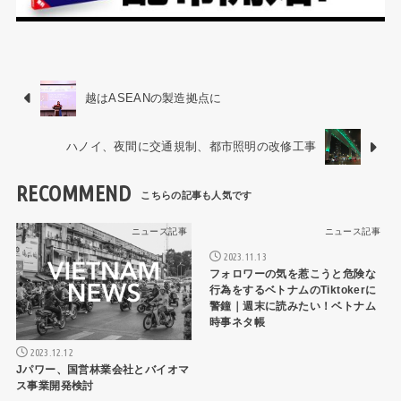
越はASEANの製造拠点に
ハノイ、夜間に交通規制、都市照明の改修工事
RECOMMEND
ニュース記事
ニュース記事
2023.11.13
フォロワーの気を惹こうと危険な
行為をするベトナムのTiktokerに
警鐘｜週末に読みたい！ベトナム
時事ネタ帳
2023.12.12
Jパワー、国営林業会社とバイオマ
ス事業開発検討