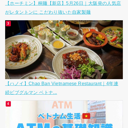
【ホーチミン】桐麺【新店】5月26日｜大阪発の人気店
がレタントンに こだわり抜いた自家製麺
【ハノイ】Chao Ban Vietnamese Restaurant｜4年連
続ビブグルマン ベトナ...