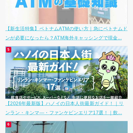
【新生活特集】ベトナムATMの使い方｜急にベトナムド
ンが必要になったら？ATM海外キャッシングで現金...
【2026年最新版】ハノイの日本人街最新ガイド！｜リ
ンラン・キンマ―・ファンケビンエリア17選！｜飲...