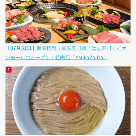
【07月31日】新着情報｜回転寿司店「はま寿司」イオ
ンモールにオープン！焼肉店「AsukaZa Ha...