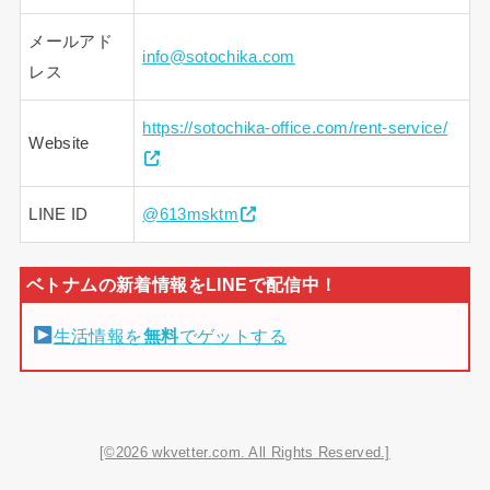
メールアド
info@sotochika.com
レス
https://sotochika-office.com/rent-service/
Website
LINE ID
@613msktm
生活情報を
無料
でゲットする
[©2026 wkvetter.com. All Rights Reserved.]