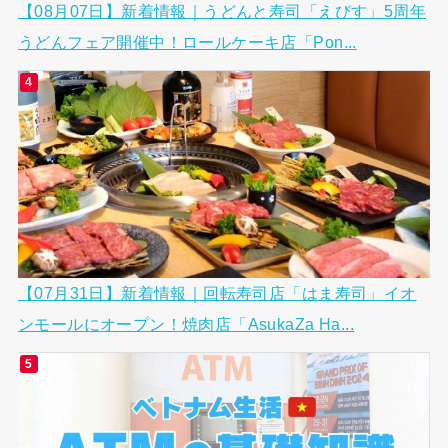
【08月07日】新着情報｜うどんと寿司「えびす」5周年
うどんフェア開催中！ロールケーキ店「Pon...
【07月31日】新着情報｜回転寿司店「はま寿司」イオ
ンモールにオープン！焼肉店「AsukaZa Ha...