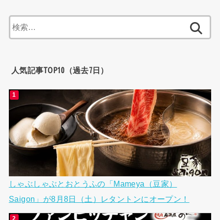
検
索:
人気記事TOP10（過去7日）
しゃぶしゃぶとおとうふの「Mameya（豆家）
Saigon」が8月8日（土）レタントンにオープン！