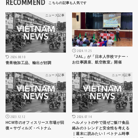
RECOMMEND
ニュース記事
ニュース記事
2024.11.25
「JAL」が「日本人学校マナー・
2026.08.10
お仕事講座、航空教室」開催
青果物加工品、輸出が好調
ニュース記事
ニュース記事
2023.12.12
2026.07.14
HCM市のオフィスリース市場が回
ヘルメットの中で混ぜご飯!?食品
復＝サヴィルズ・ベトナム
絡みのトレンドと安全性を考える
｜週末に読みたい！ベトナム時事