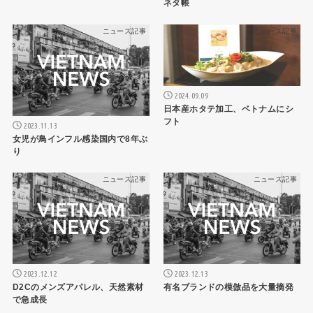
ネタ帳
ニュース記事
ニュース記事
2024.09.09
日本産ホタテ加工、ベトナムにシ
フト
2023.11.13
女児が鳥インフル感染国内で8年ぶ
り
ニュース記事
ニュース記事
2023.12.12
2023.12.13
D2Cのメンズアパレル、天然素材
有名ブランドの模倣品を大量摘発
で急成長