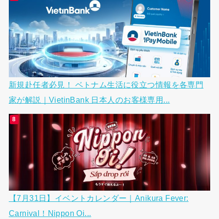
新規赴任者必見！ ベトナム生活に役立つ情報を各専門
家が解説｜VietinBank 日本人のお客様専用...
【7月31日】イベントカレンダー｜Anikura Fever:
Carnival！Nippon Oi...