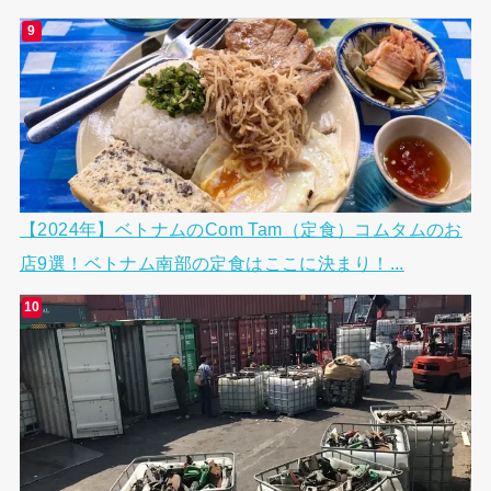
【2024年】ベトナムのCom Tam（定食）コムタムのお
店9選！ベトナム南部の定食はここに決まり！...