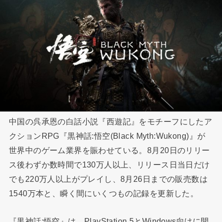
中国の呉承恩の白話小説『西遊記』をモチーフにしたア
クションRPG『黒神話:悟空(Black Myth:Wukong)』が
世界中のゲーム業界を賑わせている。8月20日のリリー
ス後わずか数時間で130万人以上、リリース日当日だけ
でも220万人以上がプレイし、8月26日までの販売数は
1540万本と、瞬く間にいくつもの記録を更新した。
『黒神話:悟空』は、PlayStation 5とWindows向けに開