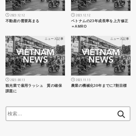
2023.12.12
2023.12.12
不動産の需要高まる
ベトナムの23年成長率を上方修正
＝AMRO
ニュース記事
ニュース記事
2023.08.13
2023.11.13
観光業で雇用ラッシュ 質の確保
農業の機械化30年までに7割目標
課題に
検
索: