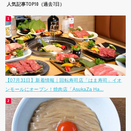
人気記事TOP10（過去7日）
【07月31日】新着情報｜回転寿司店「はま寿司」イオ
ンモールにオープン！焼肉店「AsukaZa Ha...