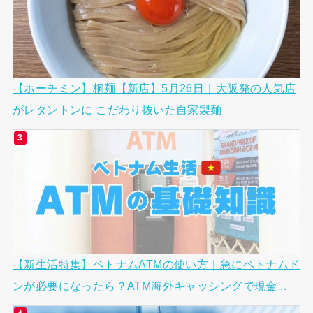
【ホーチミン】桐麺【新店】5月26日｜大阪発の人気店
がレタントンに こだわり抜いた自家製麺
【新生活特集】ベトナムATMの使い方｜急にベトナムド
ンが必要になったら？ATM海外キャッシングで現金...