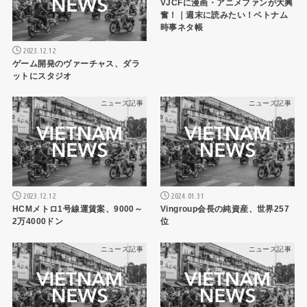
VJCFに漫画・アニメファンが大興
奮！｜週末に読みたい！ベトナム
時事ネタ帳
2023.12.12
ゲーム開発のヴァーチャス、ダラ
ットにスタジオ
ニュース記事
ニュース記事
2023.12.12
2024.01.31
HCMメトロ1号線運賃案、9000～
Vingroup会長の純資産、世界257
2万4000ドン
位
ニュース記事
ニュース記事