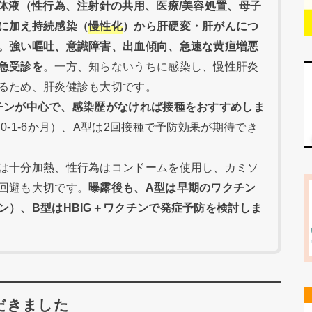
・体液（性行為、注射針の共用、医療/美容処置、母子
に加え持続感染（
慢性化
）から肝硬変・肝がんにつ
。
強い嘔吐、意識障害、出血傾向、急速な黄疸増悪
急受診を
。一方、知らないうちに感染し、慢性肝炎
るため、肝炎健診も大切です。
チンが中心で、感染歴がなければ接種をおすすめしま
0-1-6か月）、A型は2回接種で予防効果が期待でき
は十分加熱、性行為はコンドームを使用し、カミソ
回避も大切です。
曝露後も、A型は早期のワクチン
ン）、B型はHBIG＋ワクチンで発症予防を検討しま
だきました