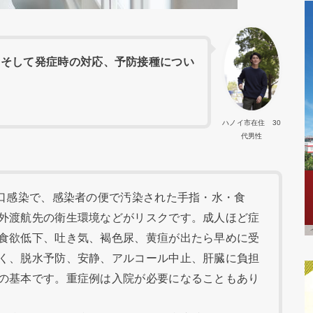
、そして発症時の対応、予防接種につい
ハノイ市在住 30
代男性
便口感染で、感染者の便で汚染された手指・水・食
外渡航先の衛生環境などがリスクです。成人ほど症
食欲低下、吐き気、褐色尿、黄疸が出たら早めに受
く、脱水予防、安静、アルコール中止、肝臓に負担
の基本です。重症例は入院が必要になることもあり