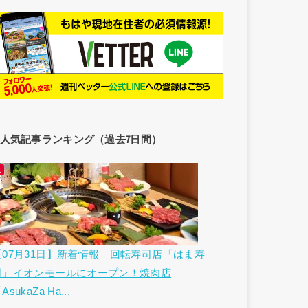
人気記事ランキング（過去7日間）
【07月31日】新着情報｜回転寿司店「はま寿
司」イオンモールにオープン！焼肉店
AsukaZa Ha...