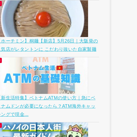
【ホーチミン】桐麺【新店】5月26日｜大阪発の
人気店がレタントンに こだわり抜いた自家製麺
【新生活特集】ベトナムATMの使い方｜急にベ
トナムドンが必要になったら？ATM海外キャッ
ングで現金...