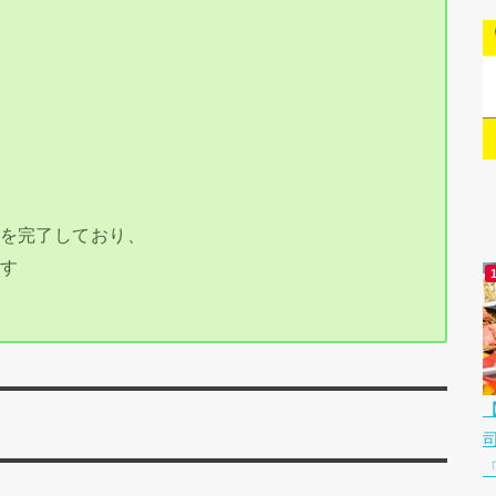
程を完了しており、
ます
「