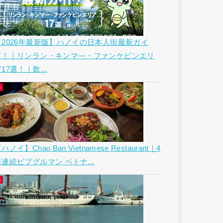
【2026年最新版】ハノイの日本人街最新ガイ
ド！｜リンラン・キンマ―・ファンケビンエリ
17選！｜飲...
ハノイ】Chao Ban Vietnamese Restaurant｜4
年連続ビブグルマン ベトナ...