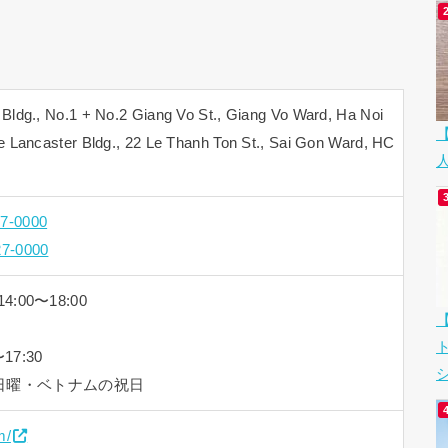
., No.1 + No.2 Giang Vo St., Giang Vo Ward, Ha Noi
ncaster Bldg., 22 Le Thanh Ton St., Sai Gon Ward, HC
17-0000
27-0000
4:00〜18:00
7:30
シ
日曜・ベトナムの祝日
m/