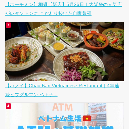
【ホーチミン】桐麺【新店】5月26日｜大阪発の人気店
がレタントンに こだわり抜いた自家製麺
【ハノイ】Chao Ban Vietnamese Restaurant｜4年連
続ビブグルマン ベトナ...