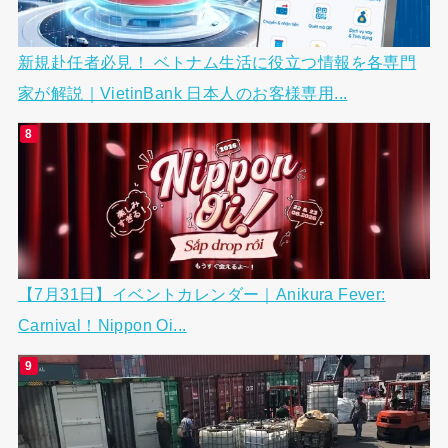
新規赴任者必見！ ベトナム生活に役立つ情報を各専門
家が解説｜VietinBank 日本人のお客様専用...
【7月31日】イベントカレンダー｜Anikura Fever:
Carnival！Nippon Oi...