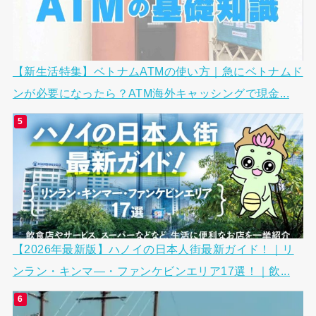
【新生活特集】ベトナムATMの使い方｜急にベトナムド
ンが必要になったら？ATM海外キャッシングで現金...
【2026年最新版】ハノイの日本人街最新ガイド！｜リ
ンラン・キンマ―・ファンケビンエリア17選！｜飲...