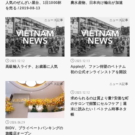
人気のぜんざい屋台、1日1000杯
農水産物、日本向け輸出が加速
を売る / 2019-08-13
ニュース記事
ニュース記事
2023.12.12
2023.12.13
高級輸入ライチ、お歳暮に人気
Appleが、ファン待望のベトナム
初の公式オンラインストアを開設
ニュース記事
ニュース記事
2023.12.12
求められるのは質より量?安価な町
のサロンで頻繁にセルフケア｜週
末に読みたい！ベトナム時事ネタ
帳
2026.06.29
BIDV、プライベートバンキングの
旗艦店オープン