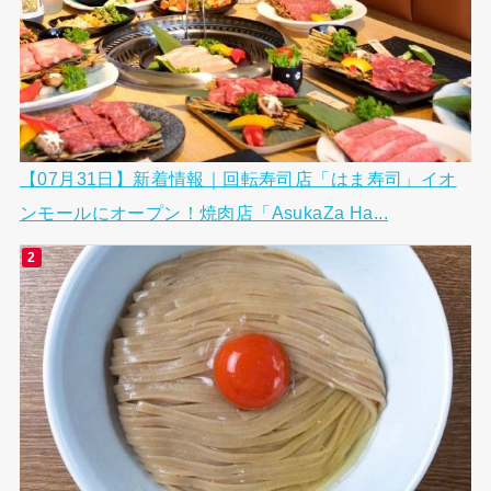
【07月31日】新着情報｜回転寿司店「はま寿司」イオ
ンモールにオープン！焼肉店「AsukaZa Ha...