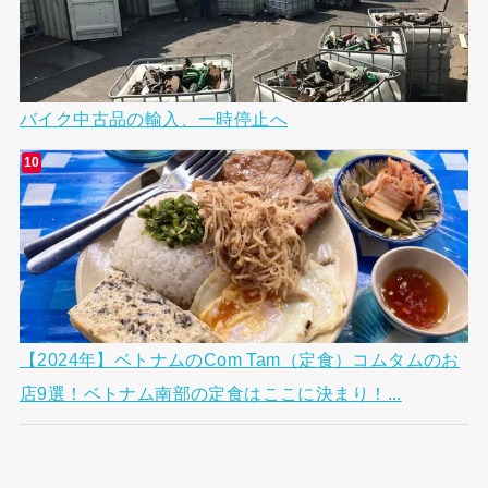
バイク中古品の輸入、一時停止へ
【2024年】ベトナムのCom Tam（定食）コムタムのお
店9選！ベトナム南部の定食はここに決まり！...