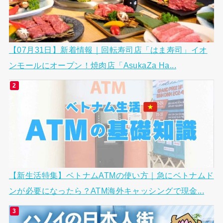
【07月31日】新着情報｜回転寿司店「はま寿司」イオ
ンモールにオープン！焼肉店「AsukaZa Ha...
【新生活特集】ベトナムATMの使い方｜急にベトナムド
ンが必要になったら？ATM海外キャッシングで現金...