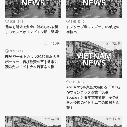
2023.12.12
2023.12.12
電車を間近で安全に眺められる新
ドンタップ産マンゴー、EU向けに
しいカフェがロンビエン駅に登場!
初輸出
ニュース記事
ニュース記事
2023.12.12
FIFAワールドカップ2022日本人サ
ポーターに再び称賛の声｜週末に
読みたい！ベトナム時事ネタ帳
2023.12.12
ASEANで事業拡大を図る「JCB」
がフィンテック企業「Soft
Space」と資本業務提携！その背
景と今後のベトナムでの展開を直
撃！
ニュース記事
ニュース記事