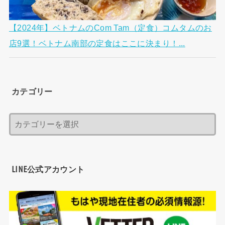
【2024年】ベトナムのCom Tam（定食）コムタムのお
店9選！ベトナム南部の定食はここに決まり！...
カテゴリー
LINE公式アカウント