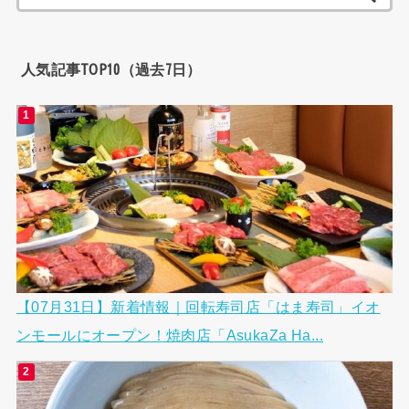
索:
人気記事TOP10（過去7日）
【07月31日】新着情報｜回転寿司店「はま寿司」イオ
ンモールにオープン！焼肉店「AsukaZa Ha...