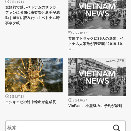
2023.09.13
友好的で熱いベトナムのサッカー
ファンに各国代表監督と選手が感
動｜週末に読みたい！ベトナム時
事ネタ帳
2025.02.12
英国でトラックに39人の遺体、ベ
トナム人家族が捜査願 / 2019-10-
28
ニュース記事
ニュース記事
2026.07.13
2024.05.27
ニシキエビの対中輸出が急成長
VinFast、小型SUVに予約が殺到
検