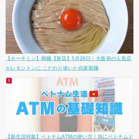
【ホーチミン】桐麺【新店】5月26日｜大阪発の人気店
がレタントンに こだわり抜いた自家製麺
【新生活特集】ベトナムATMの使い方｜急にベトナムド