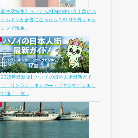
【新生活特集】ベトナムATMの使い方｜急にベ
トナムドンが必要になったら？ATM海外キャッ
ングで現金...
【2026年最新版】ハノイの日本人街最新ガイ
ド！｜リンラン・キンマ―・ファンケビンエリ
17選！｜飲...