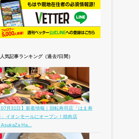
人気記事ランキング（過去7日間）
【07月31日】新着情報｜回転寿司店「はま寿
司」イオンモールにオープン！焼肉店
AsukaZa Ha...