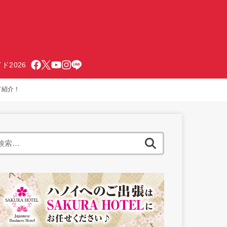
ド2026
して紹介！
検
索: