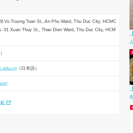
 Vo Truong Toan St., An Phu Ward, Thu Duc City, HCMC
01 Xuan Thuy St., Thao Dien Ward, Thu Duc City, HCM
語）
.edu.vn
（日本語）
com/
【
検索