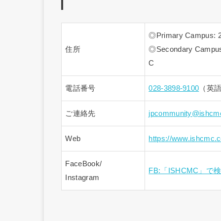
◎Primary Campus: 28
住所
◎Secondary Campus: 
C
電話番号
028-3898-9100
（英
ご連絡先
jpcommunity@ishcmc
Web
https://www.ishcmc.
FaceBook/
FB:「ISHCMC」で
Instagram