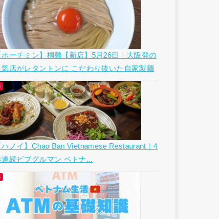
【ホーチミン】桐麺【新店】5月26日｜大阪発の
人気店がレタントンに こだわり抜いた自家製麺
ハノイ】Chao Ban Vietnamese Restaurant｜4
年連続ビブグルマン ベトナ...