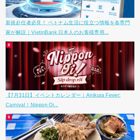
新規赴任者必見！ ベトナム生活に役立つ情報を各専門
家が解説｜VietinBank 日本人のお客様専用...
【7月31日】イベントカレンダー｜Anikura Fever:
Carnival！Nippon Oi...