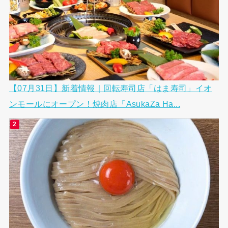
【07月31日】新着情報｜回転寿司店「はま寿司」イオ
ンモールにオープン！焼肉店「AsukaZa Ha...