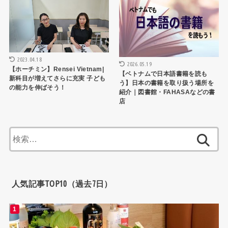
2023.04.18
2026.05.19
【ホーチミン】Rensei Vietnam|
【ベトナムで日本語書籍を読も
新科目が増えてさらに充実 子ども
う】日本の書籍を取り扱う場所を
の能力を伸ばそう！
紹介｜図書館・FAHASAなどの書
店
検
索:
人気記事TOP10（過去7日）