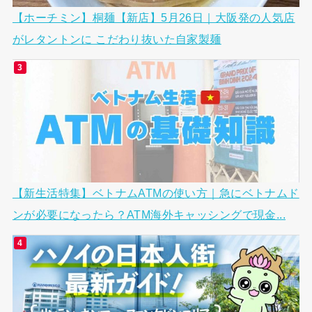
【ホーチミン】桐麺【新店】5月26日｜大阪発の人気店
がレタントンに こだわり抜いた自家製麺
【新生活特集】ベトナムATMの使い方｜急にベトナムド
ンが必要になったら？ATM海外キャッシングで現金...