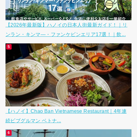
【2026年最新版】ハノイの日本人街最新ガイド！｜リ
ンラン・キンマ―・ファンケビンエリア17選！｜飲...
【ハノイ】Chao Ban Vietnamese Restaurant｜4年連
続ビブグルマン ベトナ...