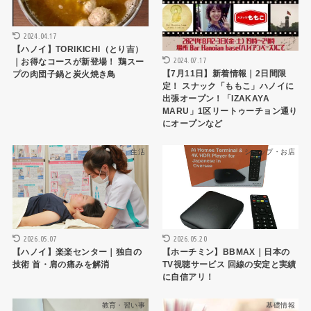
2024.04.17
【ハノイ】TORIKICHI（とり吉）
2024.07.17
｜お得なコースが新登場！ 鶏スー
【7月11日】新着情報｜2日間限
プの肉団子鍋と炭火焼き鳥
定！ スナック「ももこ」ハノイに
出張オープン！「IZAKAYA
MARU」1区リートゥーチョン通り
にオープンなど
生活
ショップ・お店
2026.05.07
2026.05.20
【ハノイ】楽楽センター｜独自の
【ホーチミン】BBMAX｜日本の
技術 首・肩の痛みを解消
TV視聴サービス 回線の安定と実績
に自信アリ！
教育・習い事
基礎情報