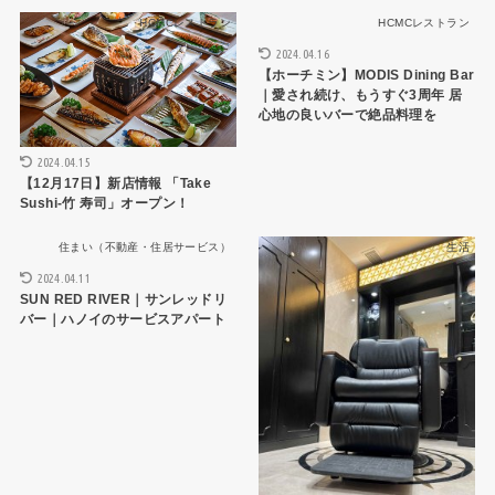
HCMCレストラン
HCMCレストラン
2024.04.16
【ホーチミン】MODIS Dining Bar
｜愛され続け、もうすぐ3周年 居
心地の良いバーで絶品料理を
2024.04.15
【12月17日】新店情報 「Take
Sushi-竹 寿司」オープン！
住まい（不動産・住居サービス）
生活
2024.04.11
SUN RED RIVER｜サンレッドリ
バー｜ハノイのサービスアパート