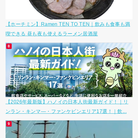
【ホーチミン】Ramen TEN TO TEN｜飲みも食事も満
喫できる 昼も夜も使えるラーメン居酒屋
【2026年最新版】ハノイの日本人街最新ガイド！｜リ
ンラン・キンマ―・ファンケビンエリア17選！｜飲...