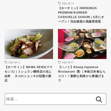
2026.05.14
【ホーチミン】HIROGINZA
PREMIUM BARBER
CARAVELLE SAIGON｜6月にオ
ープン！完全個室の高級理容室
HCMCレストラン
ハノイレストラン
2024.04.12
2024.04.17
【ホーチミン】MAMA SENS(ママ
【ハノイ】Khang Japanese
センス)｜ミシュラン獲得店の名に
Restaurant -寛-｜本格日本食なら
由来 タコのニョッキが話題の新
ココ！！新鮮な刺身から唐揚げま
店
で
検
索: