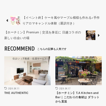
【イベント終】ケーキ風やマーブル模様も作れる♪手作
りアロマキャンドル体験（通訳付き）
【ホーチミン】Premium｜交流を身近に 日越コラボの
新しい出会いの場
RECOMMEND
住まい（不動産・住居サービス）
HCMCレストラン
2024.04.11
2024.04.17
THE AUTHENTIC
【ホーチミン】T.A Kitchen and
Bar｜こだわりの食材は ダラット
から直送