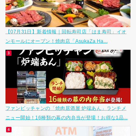
【07月31日】新着情報｜回転寿司店「はま寿司」イオ
ンモールにオープン！焼肉店「AsukaZa Ha...
ファンビッチャンの「焼肉居酒屋 炉端あん」ランチメ
ニュー開始！16種類の幕の内弁当が登場！お得な1品...