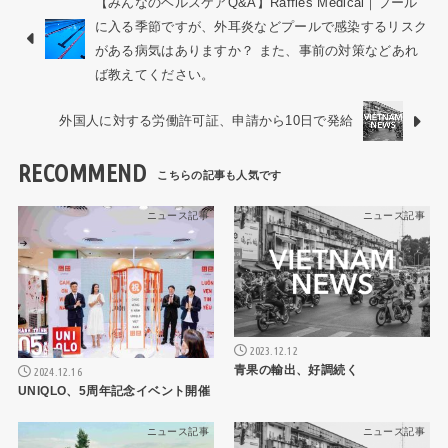
【みんなのヘルスケアQ&A】Raffles Medical｜プール
に入る季節ですが、外耳炎などプールで感染するリスク
がある病気はありますか？ また、事前の対策などあれ
ば教えてください。
外国人に対する労働許可証、申請から10日で発給
RECOMMEND
ニュース記事
ニュース記事
2023.12.12
青果の輸出、好調続く
2024.12.16
UNIQLO、5周年記念イベント開催
ニュース記事
ニュース記事