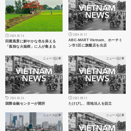
2024.01.31
2024.05.16
ABC-MART Vietnam、ホーチミ
田園風景に鮮やかな色を添える
ン市1区に旗艦店を出店
「孤独な火焔樹」に人が集まる
ニュース記事
ニュース記事
2023.08.13
2026.05.26
たけびし、現地法人を設立
国際金融センターが開所
ニュース記事
ニュース記事