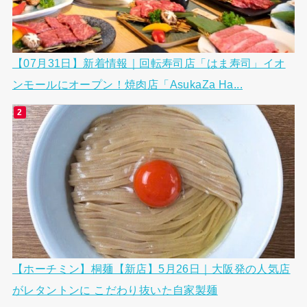
【07月31日】新着情報｜回転寿司店「はま寿司」イオ
ンモールにオープン！焼肉店「AsukaZa Ha...
【ホーチミン】桐麺【新店】5月26日｜大阪発の人気店
がレタントンに こだわり抜いた自家製麺