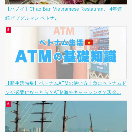
【ハノイ】Chao Ban Vietnamese Restaurant｜4年連
続ビブグルマン ベトナ...
【新生活特集】ベトナムATMの使い方｜急にベトナムド
ンが必要になったら？ATM海外キャッシングで現金...