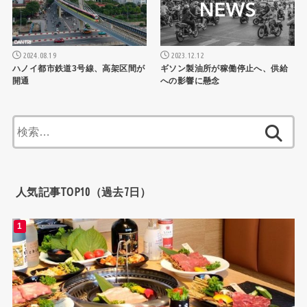
2024.08.19
2023.12.12
ハノイ都市鉄道3号線、高架区間が
ギソン製油所が稼働停止へ、供給
開通
への影響に懸念
検
索:
人気記事TOP10（過去7日）