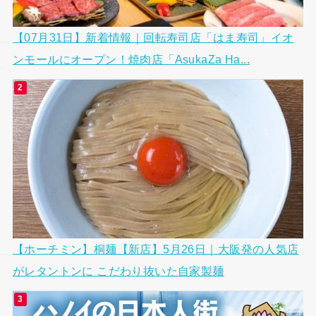
【07月31日】新着情報｜回転寿司店「はま寿司」イオ
ンモールにオープン！焼肉店「AsukaZa Ha...
【ホーチミン】桐麺【新店】5月26日｜大阪発の人気店
がレタントンに こだわり抜いた自家製麺