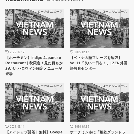
ローカルニュース
ローカルニュース
2025.02.12
2025.02.12
【ホーチミン】indigo Japanese
【ベトナム語フレーズを勉強】
Restaurant｜秋限定！見た目もか
Vol.11「良い一日を！」| ZEN外国
わいい ハロウィン限定メニューが
語教育センター
登場
ローカルニュース
ローカルニュース
2025.02.11
2026.05.19
【アイレップ開催｜無料】Google
ホーチミン市に「相鉄グランドフ