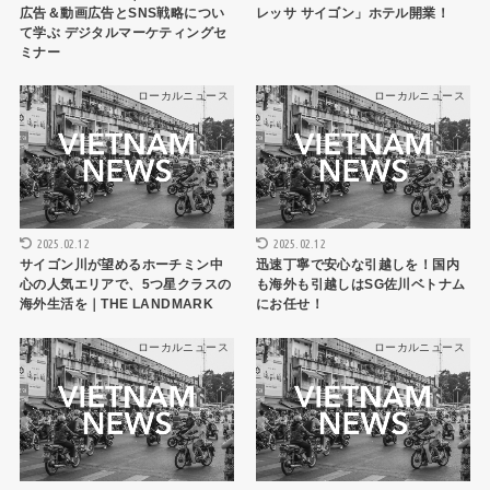
広告＆動画広告とSNS戦略につい
レッサ サイゴン」ホテル開業！
て学ぶ デジタルマーケティングセ
ミナー
ローカルニュース
ローカルニュース
2025.02.12
2025.02.12
サイゴン川が望めるホーチミン中
迅速丁寧で安心な引越しを！国内
心の人気エリアで、5つ星クラスの
も海外も引越しはSG佐川ベトナム
海外生活を｜THE LANDMARK
にお任せ！
ローカルニュース
ローカルニュース