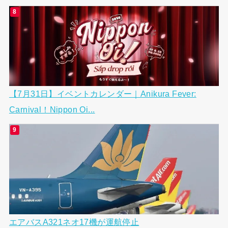
【7月31日】イベントカレンダー｜Anikura Fever:
Carnival！Nippon Oi...
エアバスA321ネオ17機が運航停止