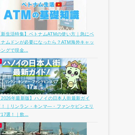
【新生活特集】ベトナムATMの使い方｜急にベ
トナムドンが必要になったら？ATM海外キャッ
ングで現金...
【2026年最新版】ハノイの日本人街最新ガイ
ド！｜リンラン・キンマ―・ファンケビンエリ
17選！｜飲...