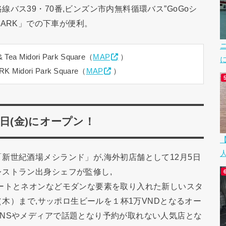
バス39・70番,ビンズン市内無料循環バス”GoGoシ
I PARK」での下車が便利。
 Tea Midori Park Square（
MAP
）
 Midori Park Square（
MAP
）
日(金)にオープン！
新世紀酒場メシランド」が,海外初店舗として12月5日
ストラン出身シェフが監修し,
ートとネオンなどモダンな要素を取り入れた新しいスタ
日（木）まで,サッポロ生ビールを１杯1万VNDとなるオー
NSやメディアで話題となり予約が取れない人気店とな