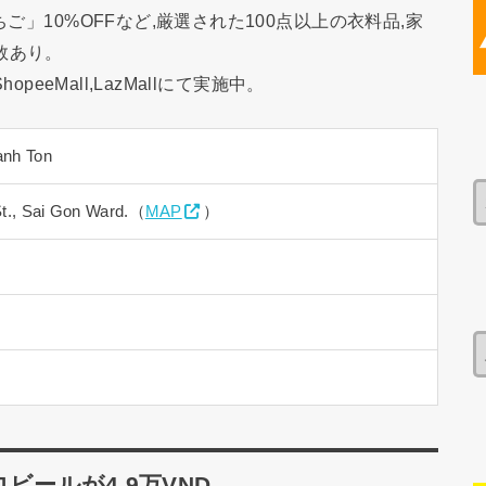
ご」10%OFFなど,厳選された100点以上の衣料品,家
数あり。
peeMall,LazMallにて実施中。
anh Ton
St., Sai Gon Ward.（
MAP
）
ビールが4.9万VND