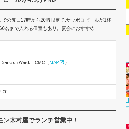
での毎日17時から20時限定で,サッポロビールが1杯
！60名まで入れる個室もあり。宴会におすすめ！
t., Sai Gon Ward, HCMC（
MAP
）
3:00
「
モン木村屋でランチ営業中！