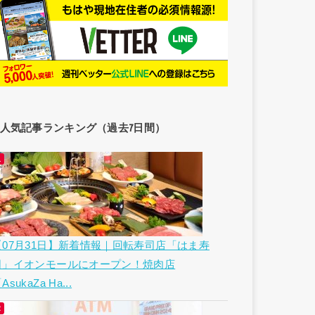
人気記事ランキング（過去7日間）
【07月31日】新着情報｜回転寿司店「はま寿
司」イオンモールにオープン！焼肉店
AsukaZa Ha...