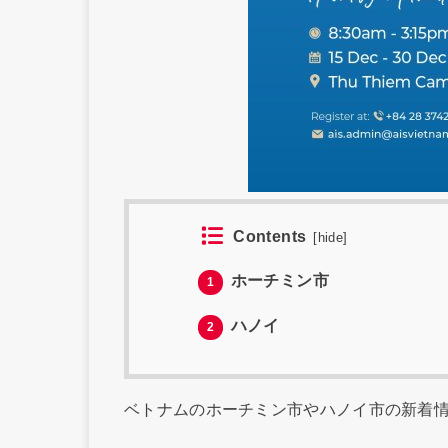
Contents
[
hide
]
ホーチミン市
1
ハノイ
2
ベトナムのホーチミン市やハノイ市の新着