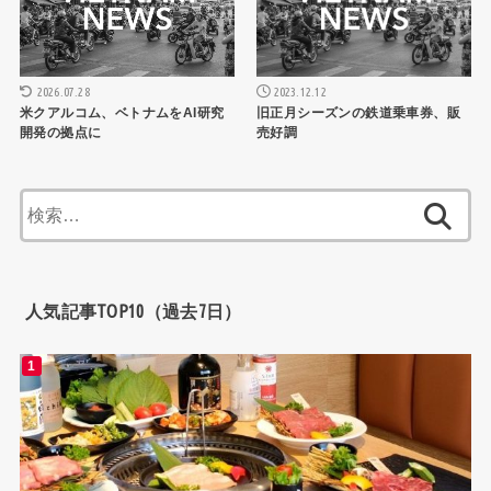
2023.12.12
2026.07.28
旧正月シーズンの鉄道乗車券、販
米クアルコム、ベトナムをAI研究
売好調
開発の拠点に
検
索:
人気記事TOP10（過去7日）