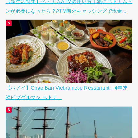
【新生活特集】ベトナムATMの使い方｜急にベトナムド
ンが必要になったら？ATM海外キャッシングで現金...
【ハノイ】Chao Ban Vietnamese Restaurant｜4年連
続ビブグルマン ベトナ...