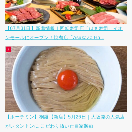
【07月31日】新着情報｜回転寿司店「はま寿司」イオ
ンモールにオープン！焼肉店「AsukaZa Ha...
【ホーチミン】桐麺【新店】5月26日｜大阪発の人気店
がレタントンに こだわり抜いた自家製麺