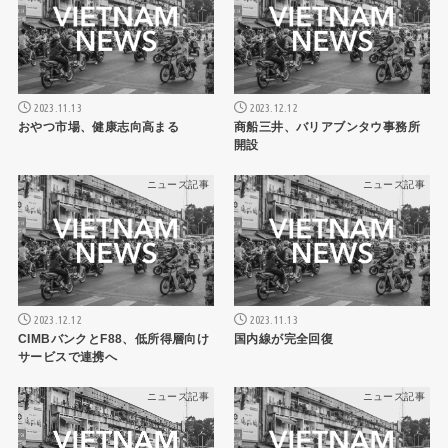
2023.11.13
2023.12.12
おやつ市場、健康志向高まる
商船三井、バリアブンタウ事務所
開設
ニュース記事
ニュース記事
2023.12.12
2023.11.13
CIMBバンクとF88、低所得層向け
国内線が完全回復
サービスで連携へ
ニュース記事
ニュース記事