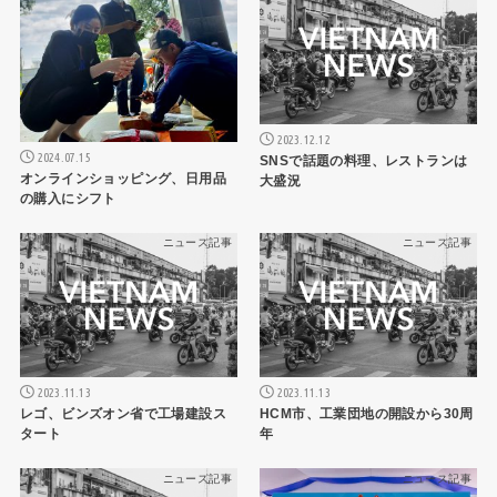
2023.12.12
2024.07.15
SNSで話題の料理、レストランは
オンラインショッピング、日用品
大盛況
の購入にシフト
ニュース記事
ニュース記事
2023.11.13
2023.11.13
レゴ、ビンズオン省で工場建設ス
HCM市、工業団地の開設から30周
タート
年
ニュース記事
ニュース記事