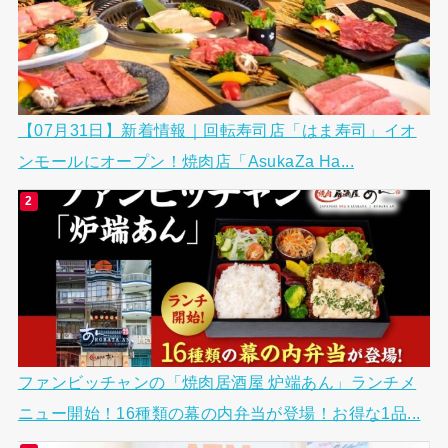
【07月31日】新着情報｜回転寿司店「はま寿司」イオ
ンモールにオープン！焼肉店「AsukaZa Ha...
ファンビッチャンの「焼肉居酒屋 炉端あん」ランチメ
ニュー開始！16種類の幕の内弁当が登場！お得な1品...