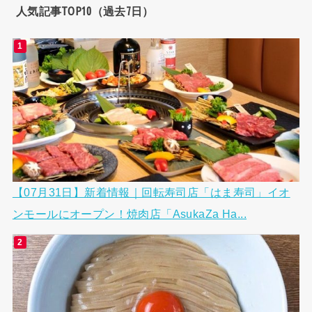
人気記事TOP10（過去7日）
【07月31日】新着情報｜回転寿司店「はま寿司」イオ
ンモールにオープン！焼肉店「AsukaZa Ha...