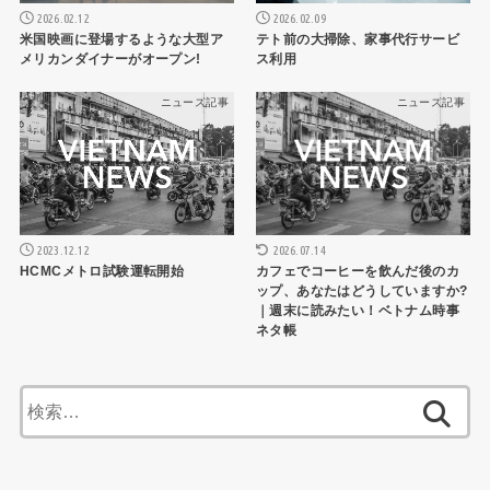
2026.02.12
2026.02.09
米国映画に登場するような大型ア
テト前の大掃除、家事代行サービ
メリカンダイナーがオープン!
ス利用
ニュース記事
ニュース記事
2026.07.14
2023.12.12
カフェでコーヒーを飲んだ後のカ
HCMCメトロ試験運転開始
ップ、あなたはどうしていますか?
｜週末に読みたい！ベトナム時事
ネタ帳
検
索: