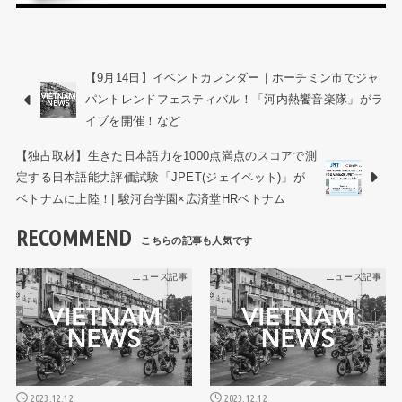
【9月14日】イベントカレンダー｜ホーチミン市でジャ
パントレンドフェスティバル！「河内熱饗音楽隊」がラ
イブを開催！など
【独占取材】生きた日本語力を1000点満点のスコアで測
定する日本語能力評価試験「JPET(ジェイペット)」が
ベトナムに上陸！| 駿河台学園×広済堂HRベトナム
RECOMMEND
ニュース記事
ニュース記事
2023.12.12
2023.12.12