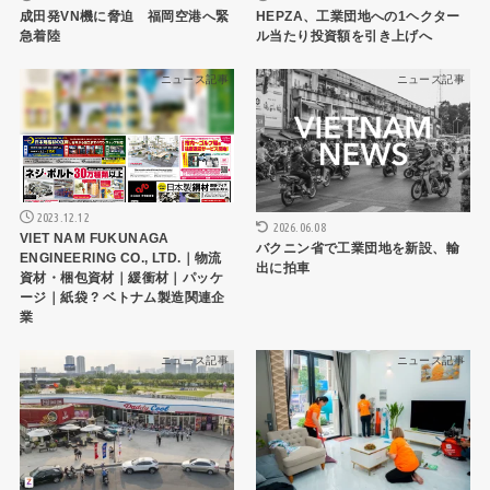
成田発VN機に脅迫 福岡空港へ緊
HEPZA、工業団地への1ヘクター
急着陸
ル当たり投資額を引き上げへ
ニュース記事
ニュース記事
2023.12.12
2026.06.08
VIET NAM FUKUNAGA
バクニン省で工業団地を新設、輸
ENGINEERING CO., LTD.｜物流
出に拍車
資材・梱包資材｜緩衝材｜パッケ
ージ｜紙袋 ? ベトナム製造関連企
業
ニュース記事
ニュース記事