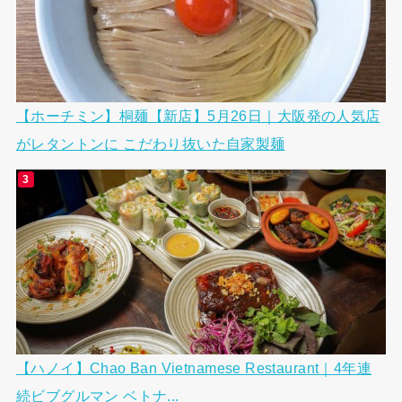
【ホーチミン】桐麺【新店】5月26日｜大阪発の人気店
がレタントンに こだわり抜いた自家製麺
【ハノイ】Chao Ban Vietnamese Restaurant｜4年連
続ビブグルマン ベトナ...