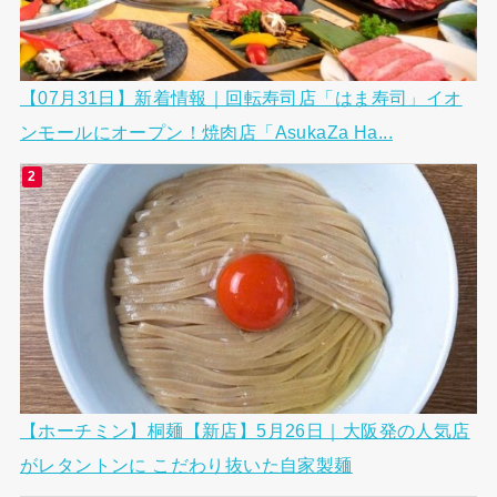
【07月31日】新着情報｜回転寿司店「はま寿司」イオ
ンモールにオープン！焼肉店「AsukaZa Ha...
【ホーチミン】桐麺【新店】5月26日｜大阪発の人気店
がレタントンに こだわり抜いた自家製麺