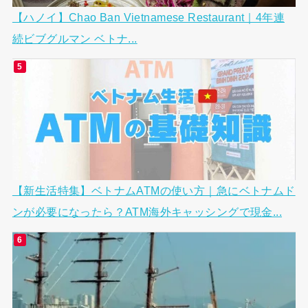
【ハノイ】Chao Ban Vietnamese Restaurant｜4年連
続ビブグルマン ベトナ...
【新生活特集】ベトナムATMの使い方｜急にベトナムド
ンが必要になったら？ATM海外キャッシングで現金...