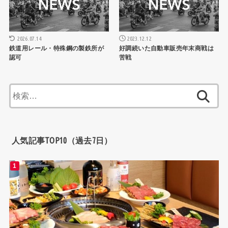
2023.12.12
2026.07.14
好調続いた自動車販売年末商戦は
鉄道用レール・特殊鋼の製鉄所が
苦戦
認可
検
索:
人気記事TOP10（過去7日）