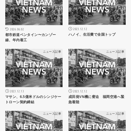
2023.12.12
2026.06.02
ハノイ、生活費で全国トップ
都市鉄道ベンタイン〜カンゾー
線、年内着工
ニュース記事
ニュース記事
2023.12.13
2023.12.12
マサン、6.5億米ドルのシンジケー
成田発VN機に脅迫 福岡空港へ緊
トローン契約締結
急着陸
ニュース記事
ニュース記事