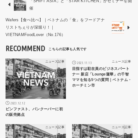
「SHIFT ASIA」と「STAR KITCHEN」がセミナーを開
催
Wafers【食べ比べ】｜ベトナムの「食」をフードアナ
リストちぇりが深堀り！｜
VIETNAMFoodLover（No.176）
RECOMMEND
ニュース記事
ニュース記事
2023.11.13
目指すは駐在員のビジネスパート
ナー 新店「Lounge蓮華」の千智
ママを知る5つの質問｜ベトナム・
ホーチミン市
2023.12.12
ビンファスト、バンクーバーに初
の販売拠点
ニュース記事
ニュース記事