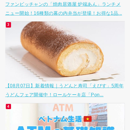
ファンビッチャンの「焼肉居酒屋 炉端あん」ランチメ
ニュー開始！16種類の幕の内弁当が登場！お得な1品...
【08月07日】新着情報｜うどんと寿司「えびす」5周年
うどんフェア開催中！ロールケーキ店「Pon...