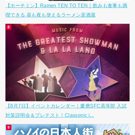
【ホーチミン】Ramen TEN TO TEN｜飲みも食事も満
喫できる 昼も夜も使えるラーメン居酒屋
【8月7日】イベントカレンダー｜慶應SFC高等部 入試
対策説明会＆プレテスト！Classonic i...