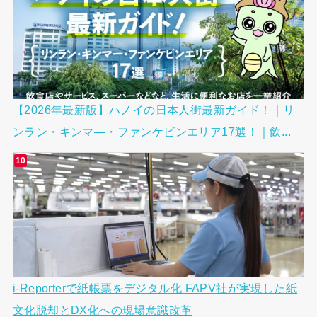
【2026年最新版】ハノイの日本人街最新ガイド！｜リ
ンラン・キンマ―・ファンケビンエリア17選！｜飲...
i-Reporterで紙帳票をデジタル化 FAPV社が実現した紙
文化脱却とDX化への現場意識改革