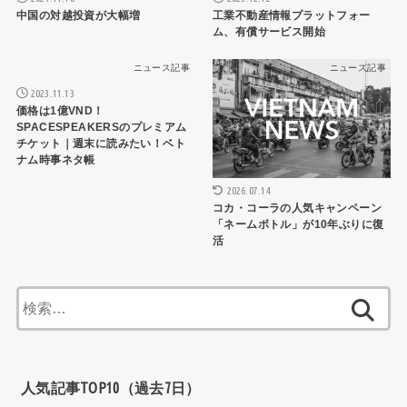
中国の対越投資が大幅増
工業不動産情報プラットフォー
ム、有償サービス開始
ニュース記事
ニュース記事
2023.11.13
価格は1億VND！
SPACESPEAKERSのプレミアム
チケット｜週末に読みたい！ベト
ナム時事ネタ帳
2026.07.14
コカ・コーラの人気キャンペーン
「ネームボトル」が10年ぶりに復
活
検
索:
人気記事TOP10（過去7日）