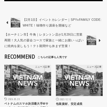
【2月1日】イベントカレンダー｜SPYxFAMILY CODE:
WHITE！味噌作り講座を開催など
【ホーチミン市】牛角｜レタントン店が1月29日に営業
再開！大人気の宴会コースで家族と一緒にお腹いっぱい
に焼肉を楽しもう！テト期間中も休まず営業！
RECOMMEND
ニュース記事
ニュース記事
2026.05.20
2023.12.12
ベトナムのスマホ決済最大手Mサ
包装資材、安定成長