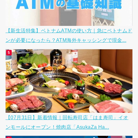
【新生活特集】ベトナムATMの使い方｜急にベトナムド
ンが必要になったら？ATM海外キャッシングで現金...
【07月31日】新着情報｜回転寿司店「はま寿司」イオ
ンモールにオープン！焼肉店「AsukaZa Ha...