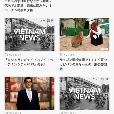
ービスみずほ銀行などから総額２
億米ドル調達｜週末に読みたい！
ベトナム時事ネタ帳
ニュース記事
ニュース記事
2025.01.17
2023.12.12
サイゴン動植物園ですくすく育つ
「ミシュランガイド ・ハノイ・ホ
カピバラの赤ちゃんの一般公開開
ーチミンシティ2023」発表!
始
ニュース記事
ニュース記事
2024.11.18
2023.12.12