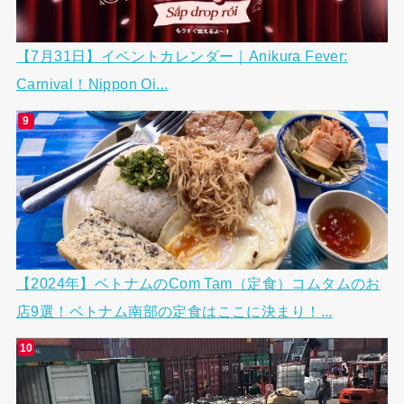
【7月31日】イベントカレンダー｜Anikura Fever:
Carnival！Nippon Oi...
【2024年】ベトナムのCom Tam（定食）コムタムのお
店9選！ベトナム南部の定食はここに決まり！...