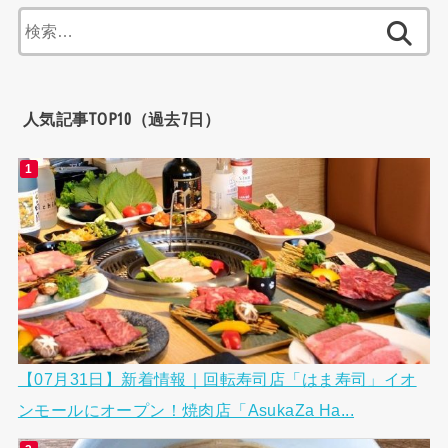
検
索:
人気記事TOP10（過去7日）
【07月31日】新着情報｜回転寿司店「はま寿司」イオ
ンモールにオープン！焼肉店「AsukaZa Ha...