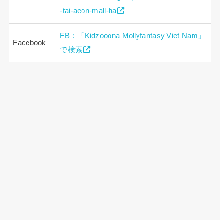
-tai-aeon-mall-ha
FB：「Kidzooona Mollyfantasy Viet Nam」
Facebook
で検索