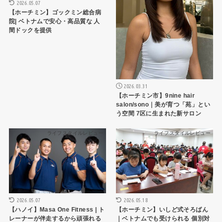
2026.05.07
【ホーチミン】ゴックミン総合病
院| ベトナムで安心・高品質な 人
間ドックを提供
2026.03.31
【ホーチミン市】9nine hair
salon/sono｜美が育つ「苑」とい
う空間 7区に生まれた新サロン
ライフスタイルレビュー
ライフスタイルレビュー
2026.05.07
2026.05.18
【ハノイ】Masa One Fitness | ト
【ホーチミン】いしど式そろばん
レーナーが伴走するから頑張れる
｜ベトナムでも受けられる 個別対