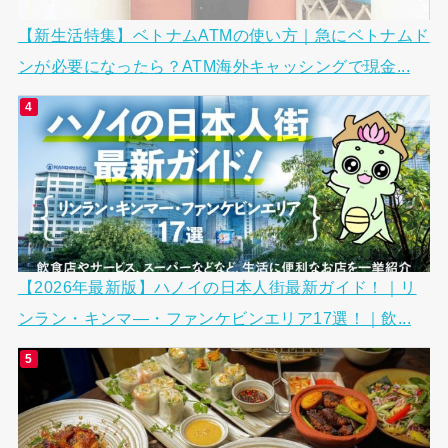
【新生活特集】ベトナムATMの使い方｜急にベトナムド
ンが必要になったら？ATM海外キャッシングで現金...
【2026年最新版】ハノイの日本人街最新ガイド！｜リ
ンラン・キンマ―・ファンケビンエリア17選！｜飲...