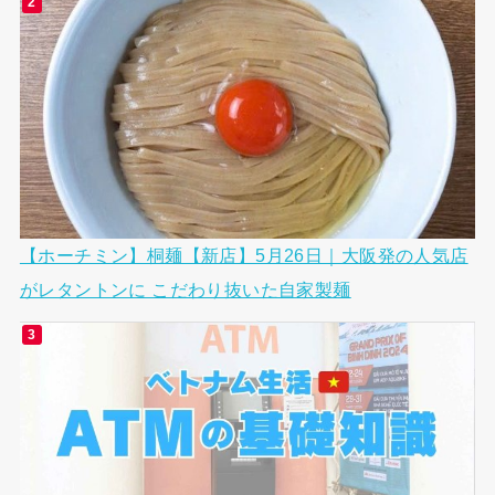
【ホーチミン】桐麺【新店】5月26日｜大阪発の人気店
がレタントンに こだわり抜いた自家製麺