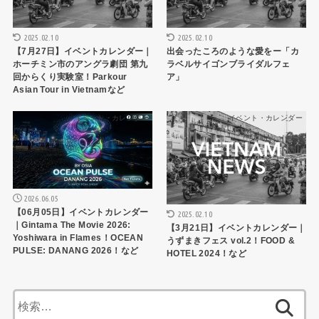
2025.02.10
2025.02.10
【7月27日】イベントカレンダー｜
出会ったころのような愛をー「カ
ホーチミン市のアングラ劇団 第九
ラベルサイゴンブライダルフェ
回からくり実験室！Parkour
ア」
Asian Tour in Vietnamなど
イベント・カレンダー
イベント・カレンダー
2026.06.05
【06月05日】イベントカレンダー
2025.02.10
｜Gintama The Movie 2026:
【3月21日】イベントカレンダー｜
Yoshiwara in Flames！OCEAN
うずまきフェス vol.2！FOOD &
PULSE: DANANG 2026！など
HOTEL 2024！など
検