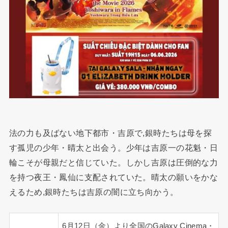
法の力も及ばない地下都市・吉原で,銀時たちは母を探
す孤児の少年・晴太と出会う。少年は吉原一の花魁・日
輪こそが母親だと信じていた。しかし吉原は圧倒的な力
を持つ夜王・鳳仙に支配されていた。晴太の願いをかな
えるため,銀時たちは吉原の闇に立ち向かう。
6月12日（金）より全国のGalaxy Cinema・