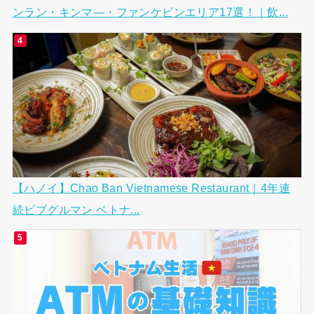
ンラン・キンマ―・ファンケビンエリア17選！｜飲...
【ハノイ】Chao Ban Vietnamese Restaurant｜4年連
続ビブグルマン ベトナ...