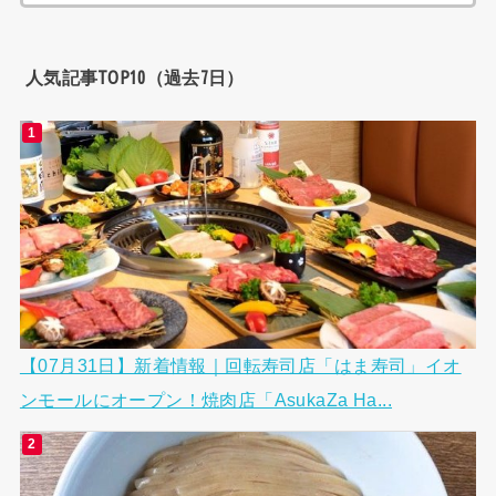
索:
人気記事TOP10（過去7日）
【07月31日】新着情報｜回転寿司店「はま寿司」イオ
ンモールにオープン！焼肉店「AsukaZa Ha...