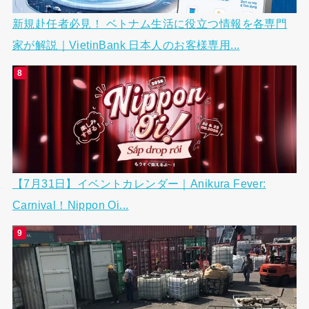
新規赴任者必見！ ベトナム生活に役立つ情報を各専門
家が解説｜VietinBank 日本人のお客様専用...
【7月31日】イベントカレンダー｜Anikura Fever:
Carnival！Nippon Oi...