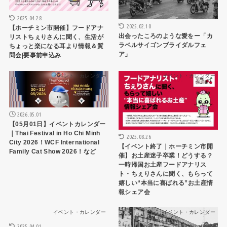
2025.04.28
2025.02.10
【ホーチミン市開催】フードアナ
出会ったころのような愛をー「カ
リストちぇりさんに聞く、生活が
ラベルサイゴンブライダルフェ
ちょっと楽になる耳より情報＆質
ア」
問会|要事前申込み
イベント・カレンダー
イベント・カレンダー
2026.05.01
【05月01日】イベントカレンダー
｜Thai Festival in Ho Chi Minh
2025.08.26
City 2026！WCF International
【イベント終了｜ホーチミン市開
Family Cat Show 2026！など
催】お土産迷子卒業！どうする？
一時帰国お土産フードアナリス
ト・ちぇりさんに聞く、もらって
嬉しい“本当に喜ばれる”お土産情
報シェア会
イベント・カレンダー
イベント・カレンダー
2025.04.01