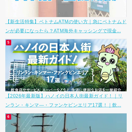
【新生活特集】ベトナムATMの使い方｜急にベトナムド
ンが必要になったら？ATM海外キャッシングで現金...
【2026年最新版】ハノイの日本人街最新ガイド！｜リ
ンラン・キンマ―・ファンケビンエリア17選！｜飲...