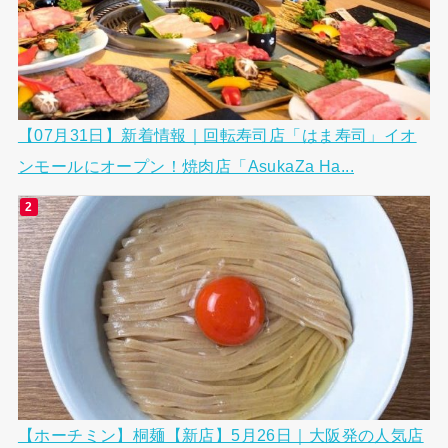
【07月31日】新着情報｜回転寿司店「はま寿司」イオ
ンモールにオープン！焼肉店「AsukaZa Ha...
【ホーチミン】桐麺【新店】5月26日｜大阪発の人気店