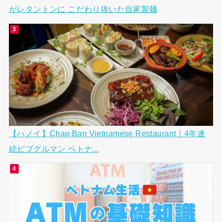
がレタントンに こだわり抜いた自家製麺
【ハノイ】Chao Ban Vietnamese Restaurant｜4年連
続ビブグルマン ベトナ...