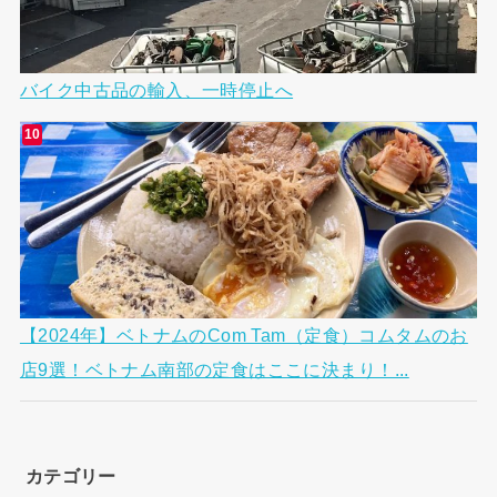
バイク中古品の輸入、一時停止へ
【2024年】ベトナムのCom Tam（定食）コムタムのお
店9選！ベトナム南部の定食はここに決まり！...
カテゴリー