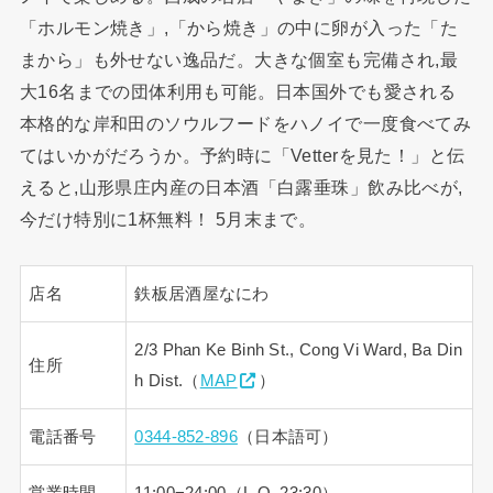
「ホルモン焼き」,「から焼き」の中に卵が入った「た
まから」も外せない逸品だ。大きな個室も完備され,最
大16名までの団体利用も可能。日本国外でも愛される
本格的な岸和田のソウルフードをハノイで一度食べてみ
てはいかがだろうか。予約時に「Vetterを見た！」と伝
えると,山形県庄内産の日本酒「白露垂珠」飲み比べが,
今だけ特別に1杯無料！ 5月末まで。
店名
鉄板居酒屋なにわ
2/3 Phan Ke Binh St., Cong Vi Ward, Ba Din
住所
h Dist.（
MAP
）
電話番号
0344-852-896
（日本語可）
営業時間
11:00−24:00（L.O. 23:30）