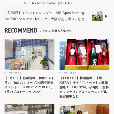
VIETNAMFoodLover（No.166）
【5月8日】イベントカレンダー｜AIS Open Morning！
BARRIO Acoustic Live ～空に太陽がある限り～など
RECOMMEND
トピックス
トピックス
2022.05.26
2021.11.20
【5月19日】新着情報｜和食レスト
【11月11日】新着情報｜【蔵
ラン「Indigo」オープン3周年記念
KURA】 テトギフトセットの販売
イベント！「PROPERTY PLUS」
開始！「LKSGYM」が再開！ 無料
6月のプロモーションなど
カウンセリング＆トレーニング体
験実施中など
トピックス
トピックス