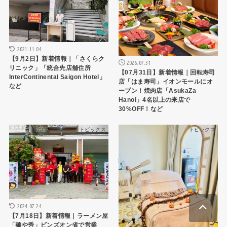
2021.11.04
【9月2日】新着情報｜「さくらク
2026.07.31
リニック」「統合先店舗住所
【07月31日】新着情報｜回転寿司
InterContinental Saigon Hotel」
店「はま寿司」イオンモールにオ
など
ープン！焼肉店「AsukaZa
Hanoi」4名以上の来店で
30%OFF！など
トピックス
トピックス
2024.07.24
【7月18日】新着情報｜ラーメン屋
「麺や秀」ビンズオン省で営業