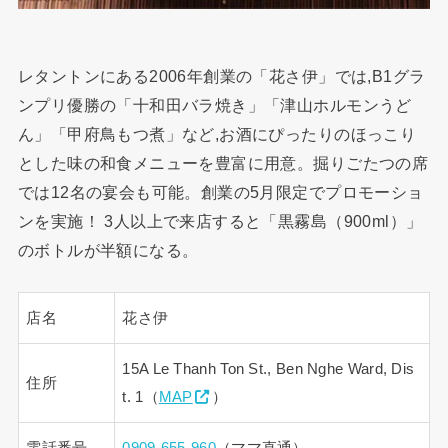
レタントンにある2006年創業の「花さ伊」では,B1グラ
ンプリ優勝の「十和田バラ焼き」「津山ホルモンうど
ん」「甲府鳥もつ煮」など,お酒にぴったりのほっこり
とした味の和食メニューを豊富に用意。掘りごたつの席
では12名の宴会も可能。創業の5月限定でプロモーショ
ンを実施！ 3人以上で来店すると「黒霧島（900ml）」
のボトルが半額になる。
店名
花さ伊
15A Le Thanh Ton St., Ben Nghe Ward, Dis
住所
t. 1（
MAP
）
電話番号
0909-655-960
（ママ直通）