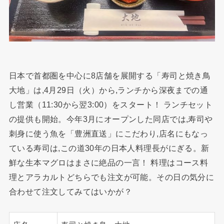
日本で首都圏を中心に8店舗を展開する「寿司と焼き鳥
大地」は,4月29日（火）から,ランチから深夜までの通
し営業（11:30から翌3:00）をスタート！ ランチセット
の提供も開始。今年3月にオープンした同店では,寿司や
刺身に使う魚を「豊洲直送」にこだわり,店名にもなっ
ている寿司は,この道30年の日本人料理長がにぎる。新
鮮な生本マグロはまさに絶品の一言！ 料理はコース料
理とアラカルトどちらでも注文が可能。その日の気分に
合わせて注文してみてはいかが？