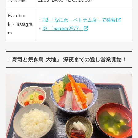
Faceboo
・
FB:「なにわ ベトナム店」で検索
k・Instagra
・
IG:「naniwa2577」
m
「寿司と焼き鳥 大地」 深夜までの通し営業開始！