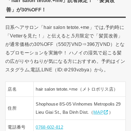
「hair salon tetote.+me」読者限定！ 「髪質改
善」が30%OFF！
日系ヘアサロン「hair salon tetote.+me」では,予約時に
「Vetterを見た！」と伝えると,5月限定で「髪質改善」
が通常価格の30%OFF（550万VND⇒396万VND）とな
るプロモーションを実施中！ ハノイの湿気で起こる髪
の広がりやうねりが気になる方におすすめ。予約はイン
スタグラム,電話,LINE（ID:＠293vzbya）から。
店名
hair salon tetote.+me（メトロポリス店）
Shophouse 8S-05 Vinhomes Metropolis 29
住所
Lieu Giai St., Ba Dinh Dist.（
MAP
）
電話番号
0768-602-812