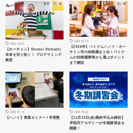
教育・習い事
教育・習い事
2026.03.10
2025.10.07
【2026年】ベトナムハノイ・ホー
【ホーチミン】Rensei Vietnam|
チミン市の幼稚園まとめ！ベトナ
未来を切り拓く！ プログラミング
ムの幼稚園事情から選ぶポイント
教室
まで解説
教育・習い事
教育・習い事
2020.07.14
2024.01.02
【ハノイ】青葉セミナー / 学習塾
【12月15日(金)最終申込み締切】
早稲田アカデミーが冬期講習会を
開講！