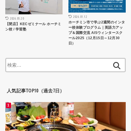
2026.01.12
2026.05.20
ホーチミン市で学ぶ2週間のインタ
【閉店】KECゼミナール ホーチミ
ー校体験プログラム｜英語力アッ
ン校 / 学習塾
プ＆国際交流 AISウィンタースク
ール2025（12月15日～12月30
日）
検
索:
人気記事TOP10（過去7日）