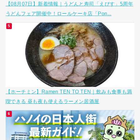
【08月07日】新着情報｜うどんと寿司「えびす」5周年
うどんフェア開催中！ロールケーキ店「Pon...
【ホーチミン】Ramen TEN TO TEN｜飲みも食事も満
喫できる 昼も夜も使えるラーメン居酒屋