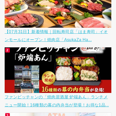
【07月31日】新着情報｜回転寿司店「はま寿司」イオ
ンモールにオープン！焼肉店「AsukaZa Ha...
ファンビッチャンの「焼肉居酒屋 炉端あん」ランチメ
ニュー開始！16種類の幕の内弁当が登場！お得な1品...