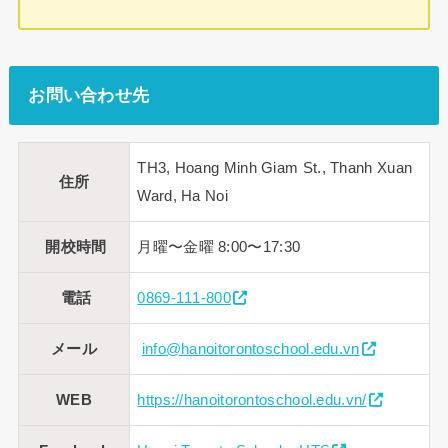
お問い合わせ先
TH3, Hoang Minh Giam St., Thanh Xuan
住所
Ward, Ha Noi
開校時間
月曜〜金曜 8:00〜17:30
電話
0869-111-800
メール
info@hanoitorontoschool.edu.vn
WEB
https://hanoitorontoschool.edu.vn/