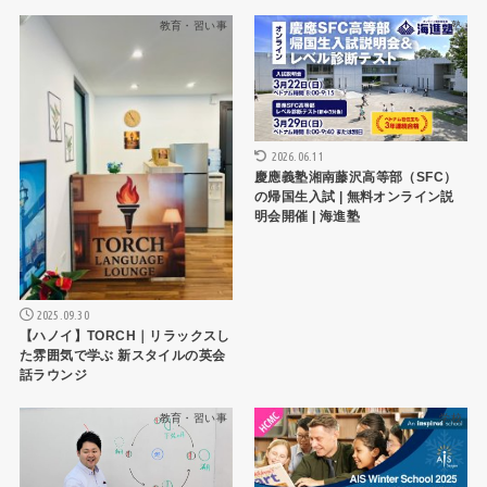
教育・習い事
塾
2026.06.11
慶應義塾湘南藤沢高等部（SFC）
の帰国生入試 | 無料オンライン説
明会開催 | 海進塾
2025.09.30
【ハノイ】TORCH｜リラックスし
た雰囲気で学ぶ 新スタイルの英会
話ラウンジ
教育・習い事
学校