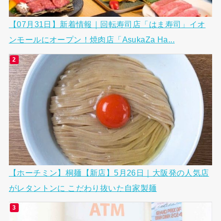
【07月31日】新着情報｜回転寿司店「はま寿司」イオ
ンモールにオープン！焼肉店「AsukaZa Ha...
【ホーチミン】桐麺【新店】5月26日｜大阪発の人気店
がレタントンに こだわり抜いた自家製麺