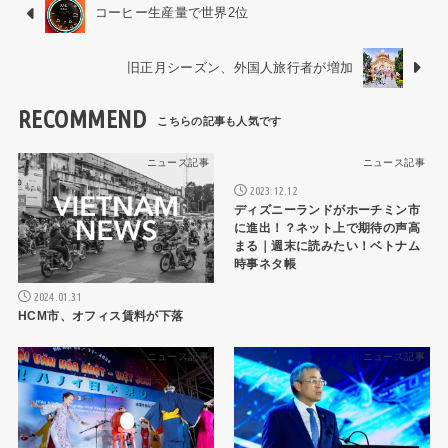
コーヒー生産量で世界2位
旧正月シーズン、外国人旅行者が増加
RECOMMEND
ニュース記事
ニュース記事
2023.12.12
ディズニーランドがホーチミン市
に進出！？ネット上で期待の声高
まる｜週末に読みたい！ベトナム
時事ネタ帳
2024.01.31
HCM市、オフィス賃料が下落
ニュース記事
ニュース記事