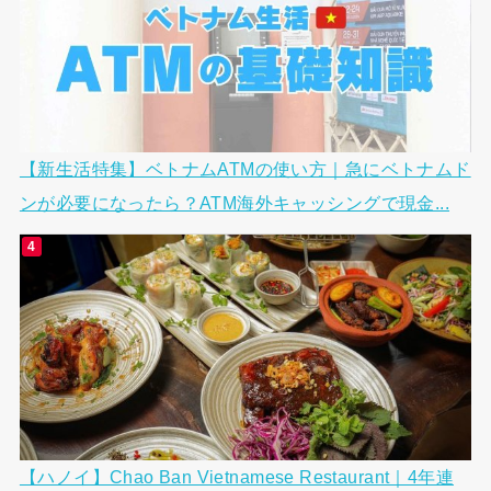
【新生活特集】ベトナムATMの使い方｜急にベトナムド
ンが必要になったら？ATM海外キャッシングで現金...
【ハノイ】Chao Ban Vietnamese Restaurant｜4年連