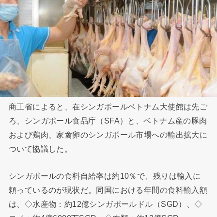
商工省によると、在シンガポールベトナム大使館は先ご
ろ、シンガポール食品庁（SFA）と、ベトナム産の豚肉
および鶏肉、家禽卵のシンガポール市場への輸出拡大に
ついて協議した。
シンガポールの食料自給率は約10％で、残りは輸入に
頼っているのが現状だ。同国における年間の食料輸入額
は、◇水産物：約12億シンガポールドル（SGD）、◇