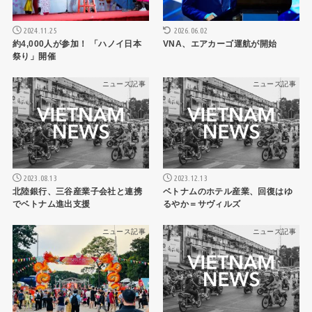
2024.11.25
2026.06.02
約4,000人が参加！ 「ハノイ日本
VNA、エアカーゴ運航が開始
祭り」開催
ニュース記事
ニュース記事
2023.08.13
2023.12.13
北陸銀行、三谷産業子会社と連携
ベトナムのホテル産業、回復はゆ
でベトナム進出支援
るやか＝サヴィルズ
ニュース記事
ニュース記事