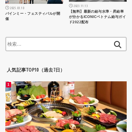
2023.11.13
2025.03.10
【無料】最新の給与水準・昇給率
バインミー・フェスティバルが開
が分かるICONICベトナム給与ガイ
催
ド2022配布
検
索:
人気記事TOP10（過去7日）