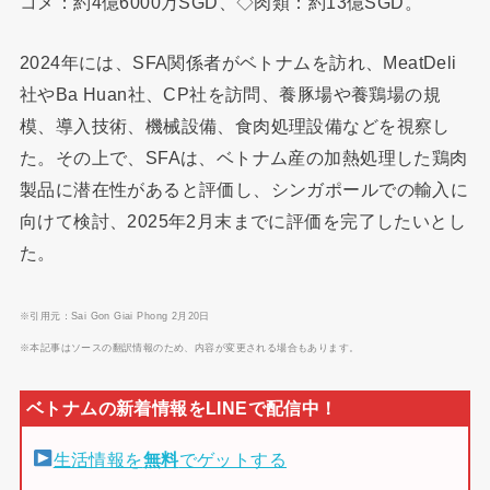
コメ：約4億6000万SGD、◇肉類：約13億SGD。
2024年には、SFA関係者がベトナムを訪れ、MeatDeli
社やBa Huan社、CP社を訪問、養豚場や養鶏場の規
模、導入技術、機械設備、食肉処理設備などを視察し
た。その上で、SFAは、ベトナム産の加熱処理した鶏肉
製品に潜在性があると評価し、シンガポールでの輸入に
向けて検討、2025年2月末までに評価を完了したいとし
た。
※引用元：Sai Gon Giai Phong 2月20日
※本記事はソースの翻訳情報のため、内容が変更される場合もあります。
生活情報を
無料
でゲットする