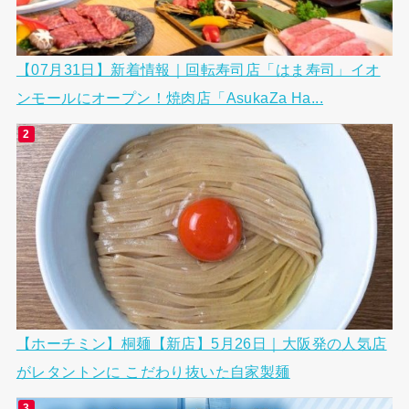
【07月31日】新着情報｜回転寿司店「はま寿司」イオ
ンモールにオープン！焼肉店「AsukaZa Ha...
【ホーチミン】桐麺【新店】5月26日｜大阪発の人気店
がレタントンに こだわり抜いた自家製麺