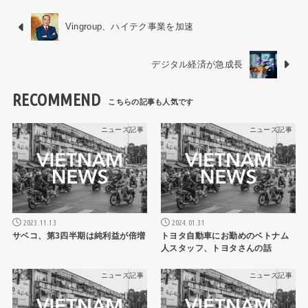
Vingroup、ハイテク事業を加速
デジタル経済が急成長
RECOMMEND
ニュース記事
ニュース記事
2023.11.13
2024.01.31
サベコ、第3四半期は純利益が倍増
トヨタ自動車にお勤めのベトナム
人スタッフ、トヨタさんの話
ニュース記事
ニュース記事