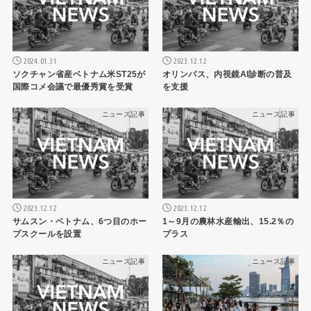
2024.01.31
2023.12.12
ソクチャン省産ベトナム米ST25が
オリンパス、内視鏡AI診断の普及
国際コメ会議で最優秀賞を受賞
を支援
ニュース記事
ニュース記事
2023.12.12
2023.12.12
サムスン・ベトナム、6つ目のホー
1～9月の農林水産輸出、15.2％の
プスクールを設置
プラス
ニュース記事
ニュース記事