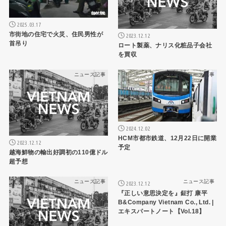
2025.03.17
市街地の住宅で火災、住民男性が
2023.12.12
首吊り
ロート製薬、ナリス化粧品子会社
を買収
ニュース記事
ニュース記事
2024.12.02
HCM市都市鉄道、12月22日に開業
2023.12.12
予定
越海鮮物の輸出好調初の110億ドル
超予想
ニュース記事
ニュース記事
2023.12.12
『正しい意思決定を』鉦打 康平
B&Company Vietnam Co., Ltd. |
エキスパートノート【Vol.18】