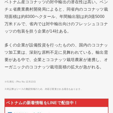
ベトナム産ココナッツの対中輸出の潜在性は高い。ベン
チェ省農業農村開発局によると、同省内のココナッツ栽
培面積は約8300ヘクタール、年間輸出額は約3億5000
万米ドルで、省内では対中輸出向けのフレッシュココナ
ッツの包装を担う企業が14社ある。
多くの企業が設備投資を行ったものの、国内のココナッ
ツ加工業は、深刻な原料不足に見舞われている。輸出需
要がある中で、企業とココナッツ栽培農家が連携し、オ
ーガニックのココナッツ栽培面積の拡大が急がれる。
※引用元：Phu Nu 12月13日
※本記事はソースの翻訳情報のため、内容が変更される場合もあります。