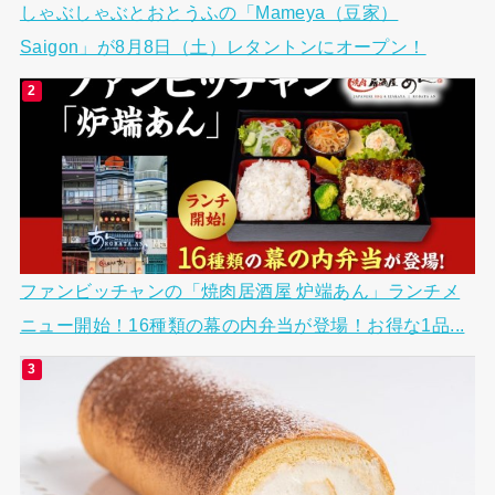
しゃぶしゃぶとおとうふの「Mameya（豆家）
Saigon」が8月8日（土）レタントンにオープン！
ファンビッチャンの「焼肉居酒屋 炉端あん」ランチメ
ニュー開始！16種類の幕の内弁当が登場！お得な1品...