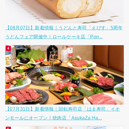
【08月07日】新着情報｜うどんと寿司「えびす」5周年
うどんフェア開催中！ロールケーキ店「Pon...
【07月31日】新着情報｜回転寿司店「はま寿司」イオ
ンモールにオープン！焼肉店「AsukaZa Ha...