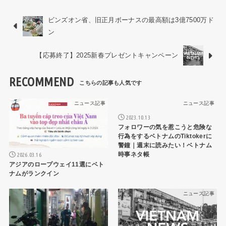
ビンズオン省、旧正月ボーナスの最高額は3億7500万ド
ン
【応募終了】2025新春プレゼントキャンペーン
RECOMMEND
ニュース記事
ニュース記事
2023.10.13
フォロワーの気を惹こうと危険な
行為をするベトナムのTiktokerに
警鐘｜週末に読みたい！ベトナム
時事ネタ帳
2026.03.16
アジアのロープウェイ11選にベト
ナムがランクイン
ニュース記事
ニュース記事