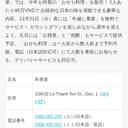
菜」では、今年も特製の「おせち料理」を販売！ 1人あ
たり48万VNDで,伝統的な日本の味を堪能できる豪華な
内容。12月31日（火）夜には「年越し蕎麦」を無料で
サービス！ カウントダウンを楽しみながら,新年を迎え
よう。元旦には「お雑煮」と「焼酎」もサービスで提供
予定。「おせち料理」は一人前から数人前まで予約可
能。電話（日本語対応可）にて人数を事前にお知らせ
を。デリバリーサービスも対応可。
店名
和香菜
15A/32 Le Thanh Ton St., Dist. 1（
MA
住所
P
）
0888-062-299
（ユン/日本語）
電話番号
0908-499-992
（ミミ/日本語・英語）