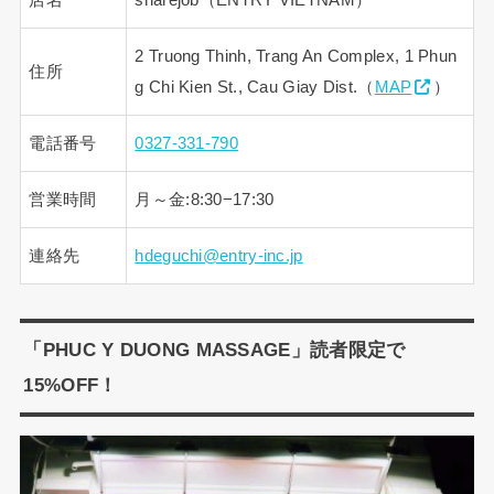
2 Truong Thinh, Trang An Complex, 1 Phun
住所
g Chi Kien St., Cau Giay Dist.（
MAP
）
電話番号
0327-331-790
営業時間
月～金:8:30−17:30
連絡先
hdeguchi@entry-inc.jp
「PHUC Y DUONG MASSAGE」読者限定で
15%OFF！