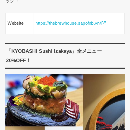
ック！
Website
https://thebrewhouse.sapofnb.vn/
「KYOBASHI Sushi Izakaya」全メニュー
20%OFF！