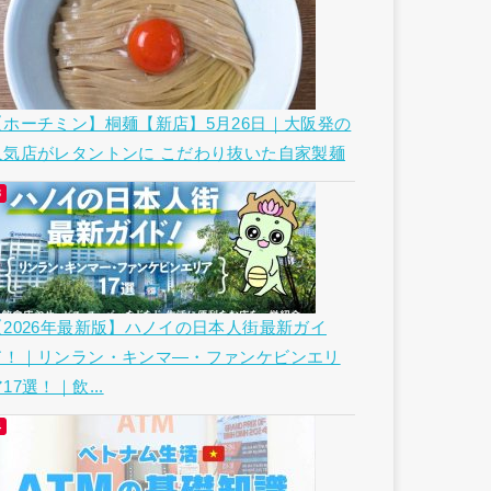
【ホーチミン】桐麺【新店】5月26日｜大阪発の
人気店がレタントンに こだわり抜いた自家製麺
【2026年最新版】ハノイの日本人街最新ガイ
ド！｜リンラン・キンマ―・ファンケビンエリ
17選！｜飲...