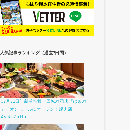
人気記事ランキング（過去7日間）
【07月31日】新着情報｜回転寿司店「はま寿
司」イオンモールにオープン！焼肉店
AsukaZa Ha...