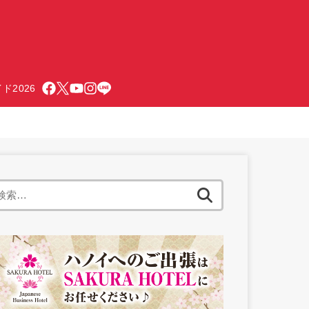
ド2026
検
索: