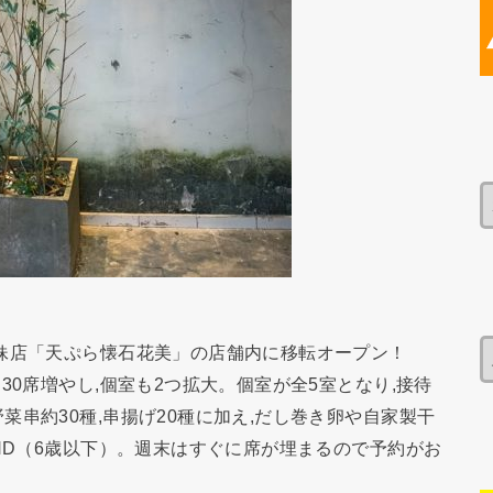
妹店「天ぷら懐石花美」の店舗内に移転オープン！
30席増やし,個室も2つ拡大。個室が全5室となり,接待
串約30種,串揚げ20種に加え,だし巻き卵や自家製干
VND（6歳以下）。週末はすぐに席が埋まるので予約がお