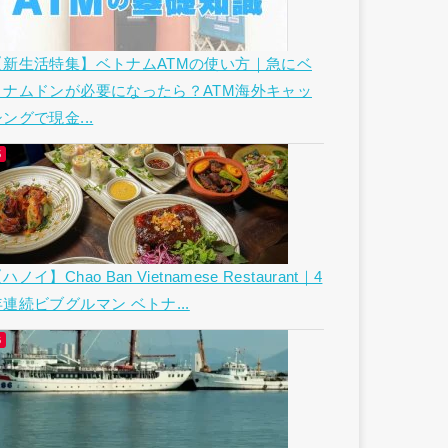
【新生活特集】ベトナムATMの使い方｜急にベ
トナムドンが必要になったら？ATM海外キャッ
ングで現金...
ハノイ】Chao Ban Vietnamese Restaurant｜4
年連続ビブグルマン ベトナ...