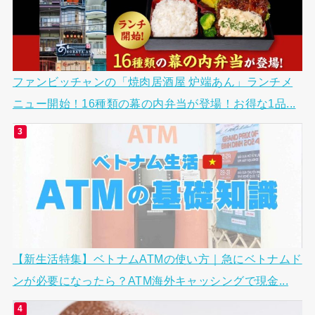
ファンビッチャンの「焼肉居酒屋 炉端あん」ランチメ
ニュー開始！16種類の幕の内弁当が登場！お得な1品...
【新生活特集】ベトナムATMの使い方｜急にベトナムド
ンが必要になったら？ATM海外キャッシングで現金...