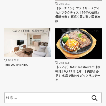
2026.05.07
【ホーチミン】ファミリーメディ
カルプラクティス｜30年の信頼と
最新技術！ 幅広く質の高い医療施
設
住まい（不動産・住居サービス）
ハノイレストラン
2024.04.11
2024.12.11
THE AUTHENTIC
【ハノイ】NARI Restaurant【移
転日】9月23日（月）｜肉好き必
見！ 名店で味わうガッツリステー
キ
検
索: