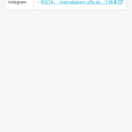
nstagram
・
INSTA:「mamabakery.official」で検索