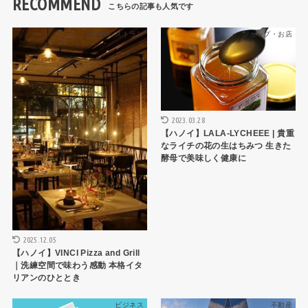
RECOMMEND
HCMCレストラン
ショップ・お店
2023.03.28
【ハノイ】LALA-LYCHEEE | 貴重
なライチの花の生はちみつ 生きた
酵母で美味しく健康に
2025.12.05
【ハノイ】VINCI Pizza and Grill
｜洗練空間で味わう感動 本格イタ
リアンのひととき
ビジネス
不動産