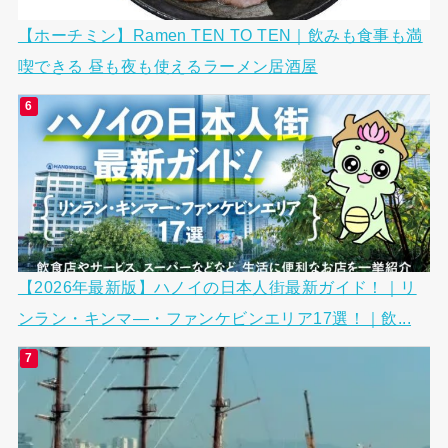
【ホーチミン】Ramen TEN TO TEN｜飲みも食事も満
喫できる 昼も夜も使えるラーメン居酒屋
【2026年最新版】ハノイの日本人街最新ガイド！｜リ
ンラン・キンマ―・ファンケビンエリア17選！｜飲...