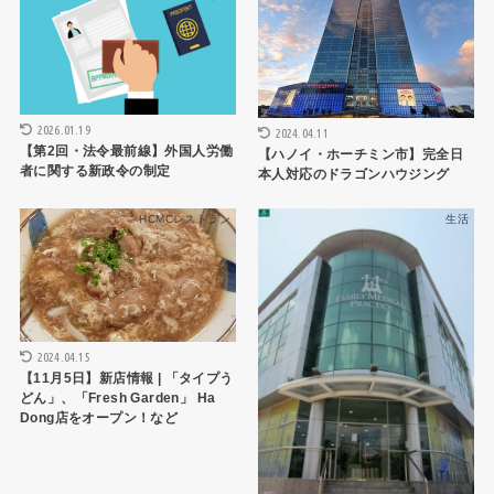
2026.01.19
2024.04.11
【第2回・法令最前線】外国人労働
【ハノイ・ホーチミン市】完全日
者に関する新政令の制定
本人対応のドラゴンハウジング
HCMCレストラン
生活
2024.04.15
【11月5日】新店情報 | 「タイプう
どん」、「Fresh Garden」 Ha
Dong店をオープン！など