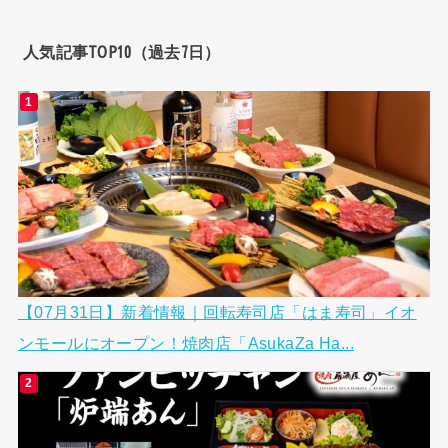
人気記事TOP10（過去7日）
【07月31日】新着情報｜回転寿司店「はま寿司」イオ
ンモールにオープン！焼肉店「AsukaZa Ha...