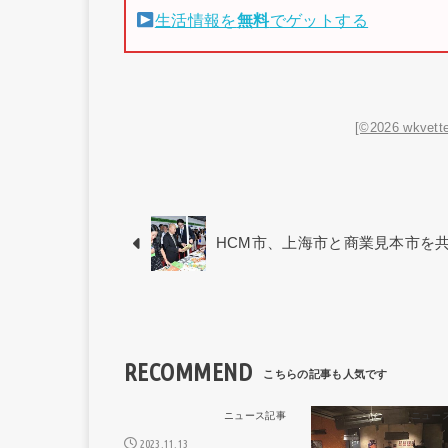
生活情報を
無料
でゲットする
[©2026 wkvette
HCM市、上海市と商業見本市を
RECOMMEND
ニュース記事
ニュー
2023.11.13