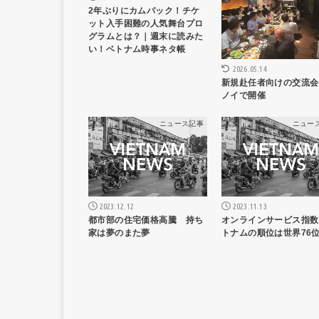
2年ぶりにカムバック！チケ
ット入手困難の人気舞台プロ
グラムとは？｜週末に読みた
い！ベトナム時事ネタ帳
2026.05.14
新規赴任者向けの交流会
ノイで開催
ニュース記事
ニュー
2023.12.12
2023.11.13
都市部の住宅価格高騰 持ち
オンラインサービス指数
家は夢のまた夢
トナムの順位は世界76