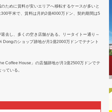
減のために賃料が安いエリアへ移転するケースが多いと
00平米で、賃料は月約2億4000万ドン、契約期間は5
が退去し、多くの空き店舗がある。リータイトー通り～
Di Dongのショップ跡地が月1億2000万ドンでテナント
offee House」の店舗跡地が月1億2500万ドンでテ
なっている。