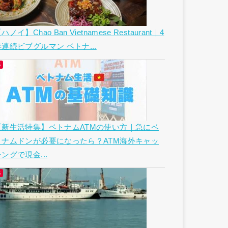
ハノイ】Chao Ban Vietnamese Restaurant｜4
年連続ビブグルマン ベトナ...
【新生活特集】ベトナムATMの使い方｜急にベ
トナムドンが必要になったら？ATM海外キャッ
ングで現金...