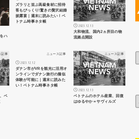
ズラリと並ぶ高級食材に招待
客もびっくり!驚きの贅沢結婚
披露宴｜週末に読みたい！ベ
トナム時事ネタ帳
2023.12.13
大和物流、国内2ヵ所目の物
をハ
流拠点開設
ス記事
ニュース記事
ニュース記事
2023.12.12
ダナン市がVRを観光に活用オ
ンラインでダナン旅行の擬似
体験が可能に｜週末に読みた
い！ベトナム時事ネタ帳
2023.12.13
、ベ
ベトナムのホテル産業、回復
位
はゆるやか＝サヴィルズ