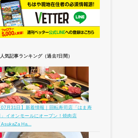
人気記事ランキング（過去7日間）
【07月31日】新着情報｜回転寿司店「はま寿
司」イオンモールにオープン！焼肉店
AsukaZa Ha...