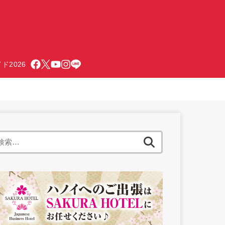
ド2026
検
索: