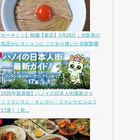
【ホーチミン】桐麺【新店】5月26日｜大阪発の
人気店がレタントンに こだわり抜いた自家製麺
【2026年最新版】ハノイの日本人街最新ガイ
ド！｜リンラン・キンマ―・ファンケビンエリ
17選！｜飲...