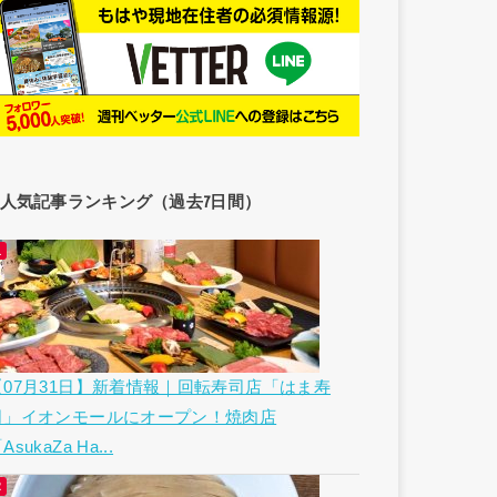
人気記事ランキング（過去7日間）
【07月31日】新着情報｜回転寿司店「はま寿
司」イオンモールにオープン！焼肉店
AsukaZa Ha...