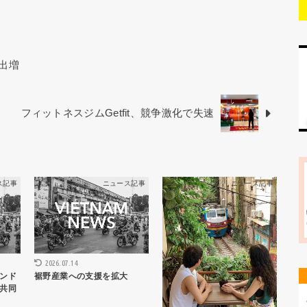
出増
フィットネスジムGetfit、競争激化で失速
ス記事
ニュース記事
ニュース記事
2026.07.14
ンド
裾野産業への支援を拡大
共同