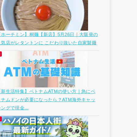
【ホーチミン】桐麺【新店】5月26日｜大阪発の
人気店がレタントンに こだわり抜いた自家製麺
【新生活特集】ベトナムATMの使い方｜急にベ
トナムドンが必要になったら？ATM海外キャッ
ングで現金...