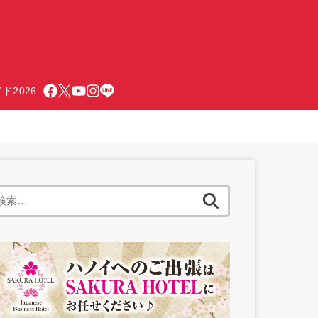
ド2026
検
索: