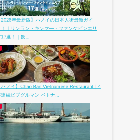
【2026年最新版】ハノイの日本人街最新ガイ
ド！｜リンラン・キンマ―・ファンケビンエリ
17選！｜飲...
ハノイ】Chao Ban Vietnamese Restaurant｜4
年連続ビブグルマン ベトナ...