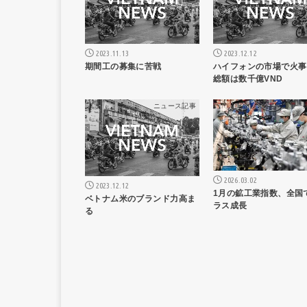
2023.11.13
2023.12.12
期間工の募集に苦戦
ハイフォンの市場で火事
総額は数千億VND
ニュース記事
ニュー
2026.03.02
2023.12.12
1月の鉱工業指数、全国
ベトナム米のブランド力高ま
ラス成長
る