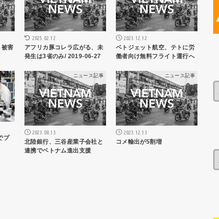
2025.02.12
2023.12.12
 被害
アフリカ豚コレラ広がる、未
ベトジェット航空、テトに労
発生は3省のみ/ 2019-06-27
働者向け無料フライト運行へ
ス記事
ニュース記事
ニュース記事
2023.08.13
2023.12.13
でプ
北陸銀行、三谷産業子会社と
コメ輸出が5割増
連携でベトナム進出支援