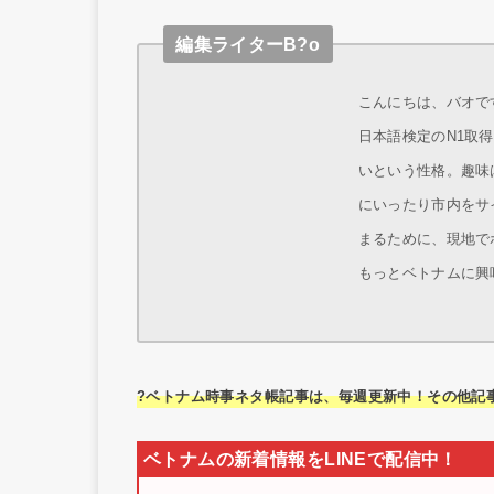
編集ライターB?o
こんにちは、バオです
日本語検定のN1取
いという性格。趣味
にいったり市内をサ
まるために、現地で
もっとベトナムに興
?ベトナム時事ネタ帳記事は、毎週更新中！その他記