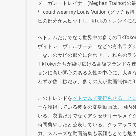
メーガン・トレイナー(Meghan Trainor)の最新曲「
/ I could wear my Louis Vuit
ビの部分が大ヒットしTikTokのトレンドに
ベトナムだけでなく世界中の多くのTikTo
ヴィトン、ヴェルサーチェなどの有名ラグ
ーなこのサビの部分に合わせ、これらのラ
TikTokerたちが繰り広げる高級ブラン
ョンに高い関心のある女性を中心に、大きな盛
わずか数十秒だが、多くの人が動画制作に8
このトレンドを
ベトナムで流行らせること
ーを獲得している彼女の変身動画は、国内
いる。衣装だけでなくアクセサリーやメイク
時間費やしたと公表している。グラマラス
力、スムーズな動画編集も素顔もとても魅