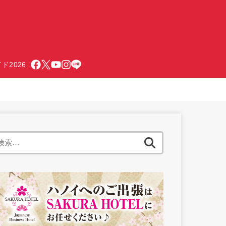
ド2026
検
索: