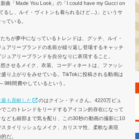
Made You Look」の「I could have my Gucci on
ton (グッチも持てるし、ルイ・ヴィトンも着られるけど…)」というサ
なっている。
kerたちが夢中になっているトレンドは、グッチ、ルイ・
ジュアリーブランドの名前が繰り返し登場するキャッチ
グジュアリーブランドを自分なりに表現すること。
ドを連想させるメイク、衣装、コーディネートは、ファッシ
り上がりをみせている。TikTokに投稿される動画は
～9時間費やしているという。
に最も貢献した
のはクイン・ティさん。4220万ビュ
外でこのトレンドをリードするアイコン的存在になって
なども細部まで気を配り、この30秒の動画の撮影に10
でスタイリッシュなメイク、カリスマ性、柔軟な表現
力的だ。