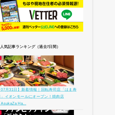
人気記事ランキング（過去7日間）
【07月31日】新着情報｜回転寿司店「はま寿
司」イオンモールにオープン！焼肉店
AsukaZa Ha...