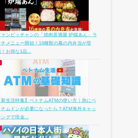
ファンビッチャンの「焼肉居酒屋 炉端あん」ラ
ンチメニュー開始！16種類の幕の内弁当が登
！お得な1品...
【新生活特集】ベトナムATMの使い方｜急にベ
トナムドンが必要になったら？ATM海外キャッ
ングで現金...