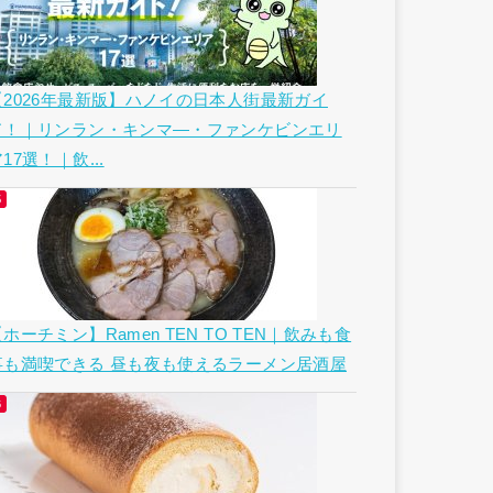
【2026年最新版】ハノイの日本人街最新ガイ
ド！｜リンラン・キンマ―・ファンケビンエリ
17選！｜飲...
ホーチミン】Ramen TEN TO TEN｜飲みも食
事も満喫できる 昼も夜も使えるラーメン居酒屋