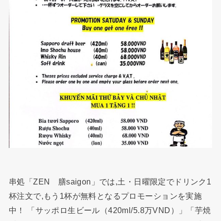
串処「ZEN 膳saigon」では,土・日曜限定でドリンク1
杯注文で,もう1杯が無料となるプロモーションを実施
中！ 「サッポロ生ビール（420ml/5.8万VND）」「芋焼