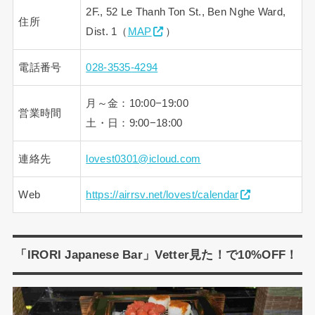
2F., 52 Le Thanh Ton St., Ben Nghe Ward,
住所
Dist. 1（
MAP
）
電話番号
028-3535-4294
月～金：10:00−19:00
営業時間
土・日：9:00−18:00
連絡先
lovest0301@icloud.com
Web
https://airrsv.net/lovest/calendar
「IRORI Japanese Bar」Vetter見た！で10%OFF！