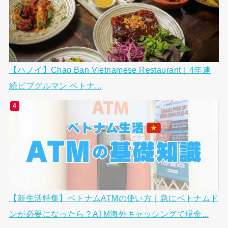
【ハノイ】Chao Ban Vietnamese Restaurant｜4年連
続ビブグルマン ベトナ...
【新生活特集】ベトナムATMの使い方｜急にベトナムド
ンが必要になったら？ATM海外キャッシングで現金...