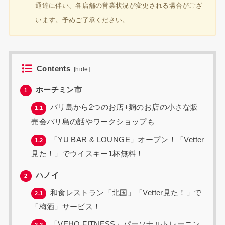
通達に伴い、各店舗の営業状況が変更される場合がござ
います。予めご了承ください。
Contents
[
hide
]
ホーチミン市
1
バリ島から2つのお店+麹のお店の小さな販
1.1
売会バリ島の話やワークショップも
「YU BAR & LOUNGE」オープン！「Vetter
1.2
見た！」でウイスキー1杯無料！
ハノイ
2
和食レストラン「北国」「Vetter見た！」で
2.1
「梅酒」サービス！
「VEHO FITNESS」パーソナルトレーニン