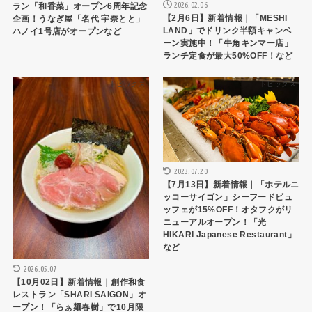
2026.02.06
ラン「和香菜」オープン6周年記念
【2月6日】新着情報｜「MESHI
企画！うなぎ屋「名代 宇奈とと」
LAND」でドリンク半額キャンペ
ハノイ1号店がオープンなど
ーン実施中！「牛角キンマー店」
ランチ定食が最大50%OFF！など
トピックス
トピックス
2023.07.20
【7月13日】新着情報｜「ホテルニ
ッコーサイゴン」シーフードビュ
ッフェが15%OFF！オタフクがリ
ニューアルオープン！「光
HIKARI Japanese Restaurant」
など
2026.05.07
【10月02日】新着情報｜創作和食
レストラン「SHARI SAIGON」オ
ープン！「らぁ麺春樹」で10月限