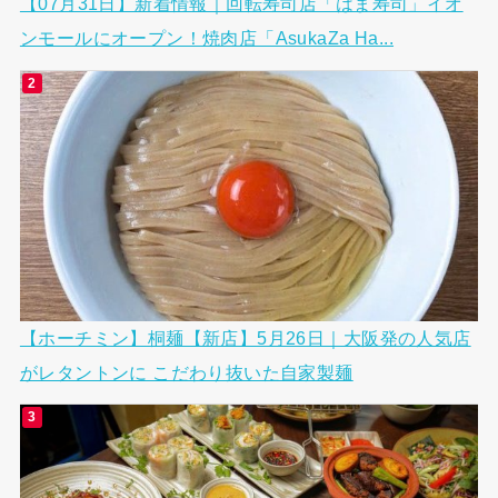
【07月31日】新着情報｜回転寿司店「はま寿司」イオ
ンモールにオープン！焼肉店「AsukaZa Ha...
【ホーチミン】桐麺【新店】5月26日｜大阪発の人気店
がレタントンに こだわり抜いた自家製麺