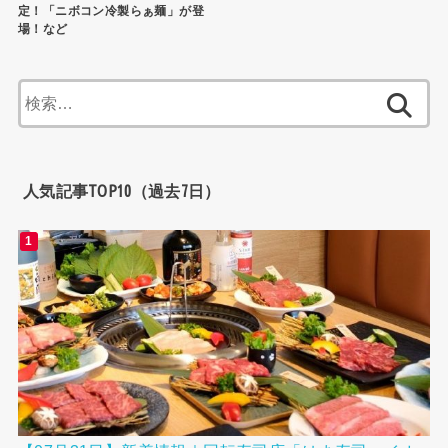
定！「ニボコン冷製らぁ麺」が登
場！など
検
索:
人気記事TOP10（過去7日）