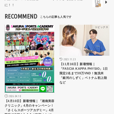
に！！
RECOMMEND
トピックス
トピックス
2023.11.23
【11月16日】新着情報｜
「FASCIA KAPPA PHYSIO」1日
限定2名まで39万VND！無洗米
「銀河のしずく」ベトナム初上陸
など
2026.04.10
【4月10日】新着情報｜「湘南美容
クリニック」4月のキャンペーン！
「さくらスポーツアカデミー」4月