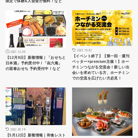
限定で体験&入会金が無料！など
トピックス
イベント・カレンダー
2025.10.02
2021.12.09
【イベント終了】【第一回・週刊
【12月9日】新着情報｜「おせちと
ベッター×premium主催！】ホー
日本酒」予約受付中 / 「㐂六庵」
チミンつながる交流会！新しい出
の迎春おせち 予約受付中！など
会いを求めている方、ホーチミン
での交流を広げたい方必見！
トピックス
トピックス
2022.05.19
【5月12日】新着情報｜和食レスト