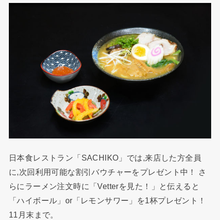
日本食レストラン「SACHIKO」では,来店した方全員
に,次回利用可能な割引バウチャーをプレゼント中！ さ
らにラーメン注文時に「Vetterを見た！」と伝えると
「ハイボール」or「レモンサワー」を1杯プレゼント！
11月末まで。