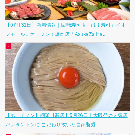
【07月31日】新着情報｜回転寿司店「はま寿司」イオ
ンモールにオープン！焼肉店「AsukaZa Ha...
【ホーチミン】桐麺【新店】5月26日｜大阪発の人気店
がレタントンに こだわり抜いた自家製麺