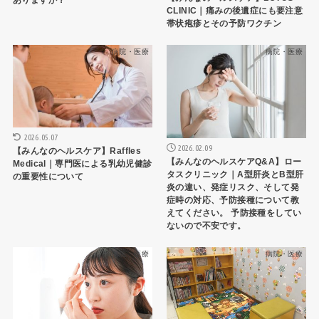
ありますか？
CLINIC｜痛みの後遺症にも要注意
帯状疱疹とその予防ワクチン
病院・医療
病院・医療
2026.05.07
2026.02.09
【みんなのヘルスケア】Raffles
【みんなのヘルスケアQ&A】ロー
Medical｜専門医による乳幼児健診
タスクリニック｜A型肝炎とB型肝
の重要性について
炎の違い、発症リスク、そして発
症時の対応、予防接種について教
えてください。 予防接種をしてい
ないので不安です。
病院・医療
病院・医療