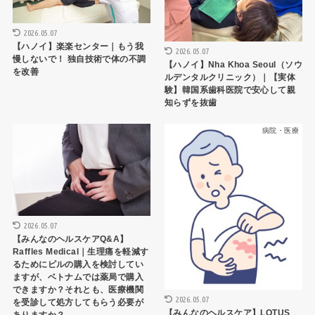
2026.05.07
【ハノイ】楽楽センター｜もう我
2026.05.07
慢しないで！ 独自技術で体の不調
【ハノイ】Nha Khoa Seoul（ソウ
を改善
ルデンタルクリニック）｜【実体
験】韓国系歯科医院で安心して親
知らずを抜歯
病院・医療
病院・医療
2026.05.07
【みんなのヘルスケアQ&A】
Raffles Medical｜生理痛を軽減す
るためにピルの購入を検討してい
ますが、ベトナムでは薬局で購入
できますか？それとも、医療機関
2026.05.07
を受診して処方してもらう必要が
【みんなのヘルスケア】LOTUS