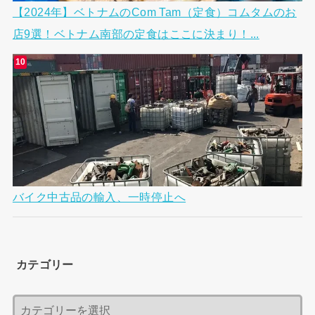
【2024年】ベトナムのCom Tam（定食）コムタムのお
店9選！ベトナム南部の定食はここに決まり！...
バイク中古品の輸入、一時停止へ
カテゴリー