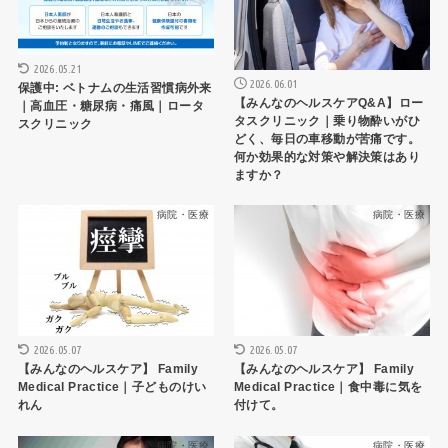
2026.05.21
2026.06.01
保護中: ベトナムの生活習慣病外来
【みんなのヘルスケアQ&A】ロー
｜高血圧・糖尿病・痛風｜ロータ
タスクリニック｜乗り物酔いがひ
スクリニック
どく、毎日の車移動が苦痛です。
何か効果的な対策や解決策はあり
ますか？
病院・医療
病院・医療
2026.05.07
2026.05.07
【みんなのヘルスケア】 Family
【みんなのヘルスケア】 Family
Medical Practice｜子どものけい
Medical Practice｜食中毒に気を
れん
付けて。
病院・医療
病院・医療