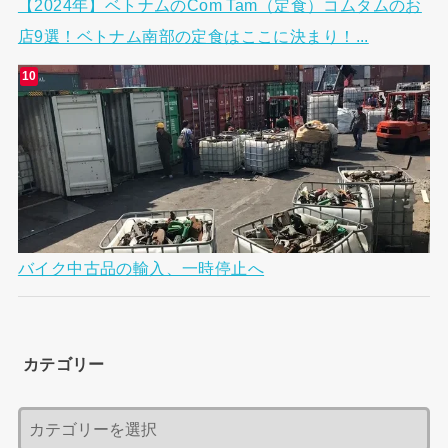
【2024年】ベトナムのCom Tam（定食）コムタムのお
店9選！ベトナム南部の定食はここに決まり！...
バイク中古品の輸入、一時停止へ
カテゴリー