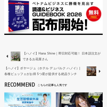
【ハノイ】Hana Shine｜即日対応可能！ 日本語注文が
できるお花屋さん
【ハノイ】ボヤージュ（ホテル デュパルク ハノイ）|
各種ビュッフェがお得 5つ星が提供する絶品ランチ
RECOMMEND
病院・医療
病院・医療