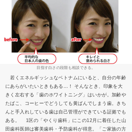
目指す白さの段階も相談できる。
若くエネルギッシュなベトナムにいると、自分の年齢
に
あらが
いたいときもある…！ そんなとき、印象を大
きく左右する「歯のホワイトニング」はいかが。加齢や
たばこ
、コーヒーでどうしても黄ばんでしまう歯。きち
んと手入れしている歯は自己管理ができている証拠でも
ある。 1区の「やくり歯科」にこの12月に着任した山
田歯科医
師
は審美歯科・予防歯科が得意。「ご家族の方