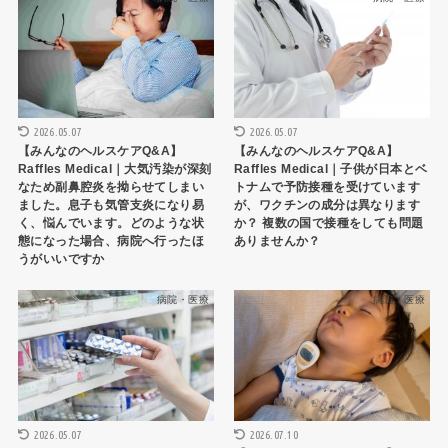
2026.05.07
2026.05.07
【みんなのヘルスケアQ&A】
【みんなのヘルスケアQ&A】
Raffles Medical｜大気汚染が深刻
Raffles Medical｜子供が日本とベ
なため副鼻腔炎を拗らせてしまい
トナムで予防接種を受けています
ました。息子も気管支炎になり易
が、ワクチンの成分は異なります
く、悩んでいます。どのような状
か？ 複数の国で接種をしても問題
態になった場合、病院へ行ったほ
ありませんか？
うがいいですか
病院・医療
病院・医療
2026.05.07
2026.07.10