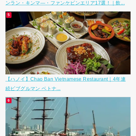
ンラン・キンマ―・ファンケビンエリア17選！｜飲...
【ハノイ】Chao Ban Vietnamese Restaurant｜4年連
続ビブグルマン ベトナ...