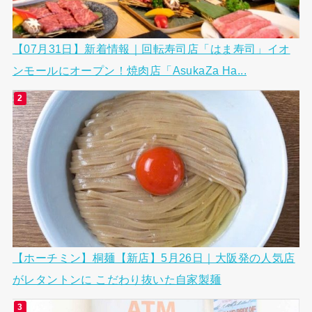
【07月31日】新着情報｜回転寿司店「はま寿司」イオ
ンモールにオープン！焼肉店「AsukaZa Ha...
【ホーチミン】桐麺【新店】5月26日｜大阪発の人気店
がレタントンに こだわり抜いた自家製麺