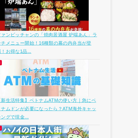
ファンビッチャンの「焼肉居酒屋 炉端あん」ラ
ンチメニュー開始！16種類の幕の内弁当が登
！お得な1品...
【新生活特集】ベトナムATMの使い方｜急にベ
トナムドンが必要になったら？ATM海外キャッ
ングで現金...