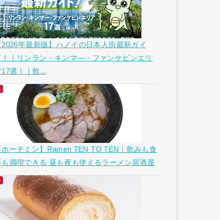
【2026年最新版】ハノイの日本人街最新ガイ
ド！｜リンラン・キンマ―・ファンケビンエリ
17選！｜飲...
ホーチミン】Ramen TEN TO TEN｜飲みも食
事も満喫できる 昼も夜も使えるラーメン居酒屋