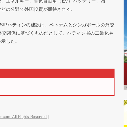
、エネルギー、電気自動車（EV）バッテリー、冶
などの分野で外国投資が期待される。
SIPハティンの建設は、ベトナムとシンガポールの外交
外交関係に基づくものだとして、ハティン省の工業化や
を示した。
r.com. All Rights Reserved.]