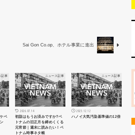
Sai Gon Co.op、ホテル事業に進出
ス記事
ニュース記事
ニュース記事
2026.07.14
2023.12.12
ケベ
初詣はもうお済みですか?ベ
ハノイ大気汚染基準値の12倍
ン
トナムの旧正月を締めくくる
元宵節｜週末に読みたい！ベ
トナム時事ネタ帳