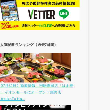
人気記事ランキング（過去7日間）
【07月31日】新着情報｜回転寿司店「はま寿
司」イオンモールにオープン！焼肉店
AsukaZa Ha...