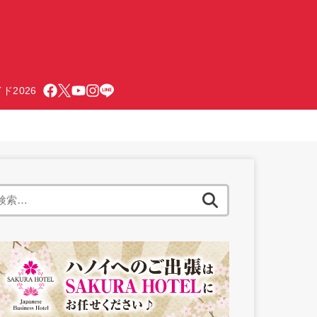
ド2026
検
索: