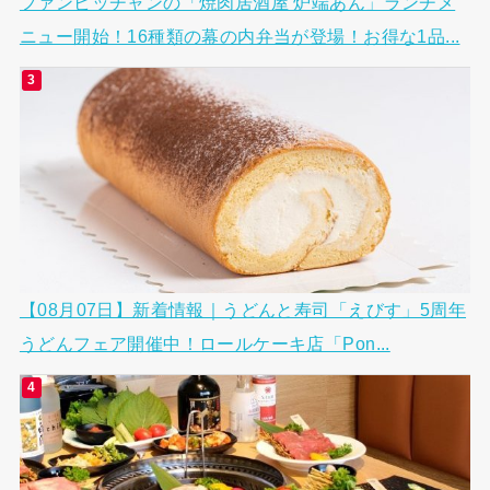
ファンビッチャンの「焼肉居酒屋 炉端あん」ランチメ
ニュー開始！16種類の幕の内弁当が登場！お得な1品...
【08月07日】新着情報｜うどんと寿司「えびす」5周年
うどんフェア開催中！ロールケーキ店「Pon...