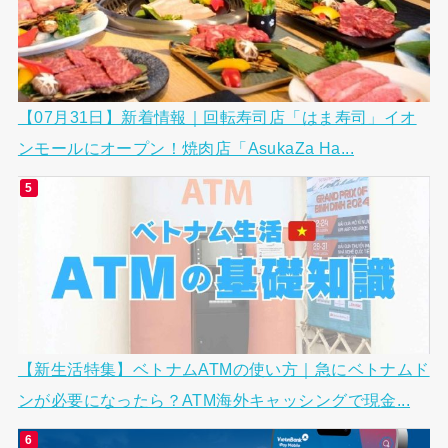
【07月31日】新着情報｜回転寿司店「はま寿司」イオ
ンモールにオープン！焼肉店「AsukaZa Ha...
【新生活特集】ベトナムATMの使い方｜急にベトナムド
ンが必要になったら？ATM海外キャッシングで現金...