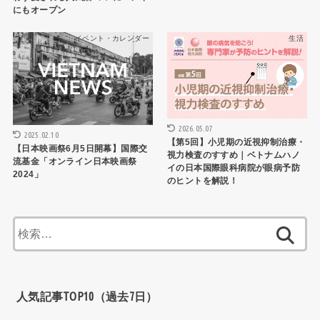
にもオープン
イベント・カレンダー
生活
2026.05.07
2025.02.10
【第5回】小児期の近視抑制治療・
【日本映画祭6月5日開幕】国際交
視力検査のすすめ｜ベトナムハノ
流基金「オンライン日本映画祭
イの日本国際眼科病院が眼病予防
2024」
のヒントを解説！
検
索:
人気記事TOP10（過去7日）