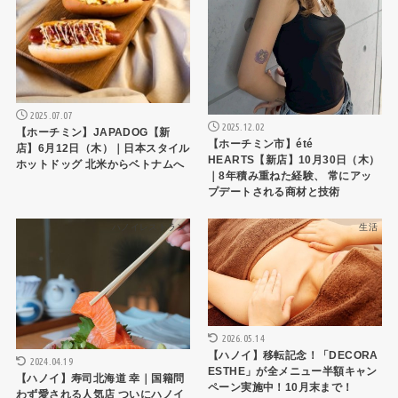
2025.07.07
2025.12.02
【ホーチミン】JAPADOG【新
【ホーチミン市】été
店】6月12日（木）｜日本スタイル
HEARTS【新店】10月30日（木）
ホットドッグ 北米からベトナムへ
｜8年積み重ねた経験、 常にアッ
プデートされる商材と技術
ハノイレストラン
生活
2026.05.14
【ハノイ】移転記念！「DECORA
2024.04.19
ESTHE」が全メニュー半額キャン
【ハノイ】寿司北海道 幸｜国籍問
ペーン実施中！10月末まで！
わず愛される人気店 ついにハノイ