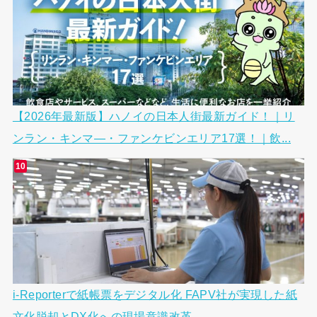
【2026年最新版】ハノイの日本人街最新ガイド！｜リ
ンラン・キンマ―・ファンケビンエリア17選！｜飲...
i-Reporterで紙帳票をデジタル化 FAPV社が実現した紙
文化脱却とDX化への現場意識改革